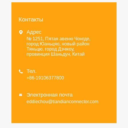
Контакты
Адрес

№ 1251, Пятая авеню Чонгде,
город Юаньцяо, новый район
Тяньцю, город Дэчжоу,
провинция Шаньдун, Китай
Тел.

+86-19106377800
Электронная почта

eddiechou@tiandianconnector.com