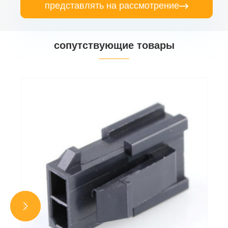
представлять на рассмотрение

сопутствующие товары

