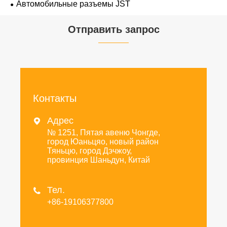
Автомобильные разъемы JST
Отправить запрос
Контакты
Адрес

№ 1251, Пятая авеню Чонгде,
город Юаньцяо, новый район
Тяньцю, город Дэчжоу,
провинция Шаньдун, Китай
Тел.

+86-19106377800