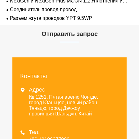
NextGen и NextGen Plus MCON 1.2 Уплотнения и
заглушки для полостей с одинарной проволокой с
Соединитель провод-провод
замком-копьем
Разъем жгута проводов YPT 9.5WP
Отправить запрос
Контакты
Адрес

№ 1251, Пятая авеню Чонгде,
город Юаньцяо, новый район
Тяньцю, город Дэчжоу,
провинция Шаньдун, Китай
Тел.
