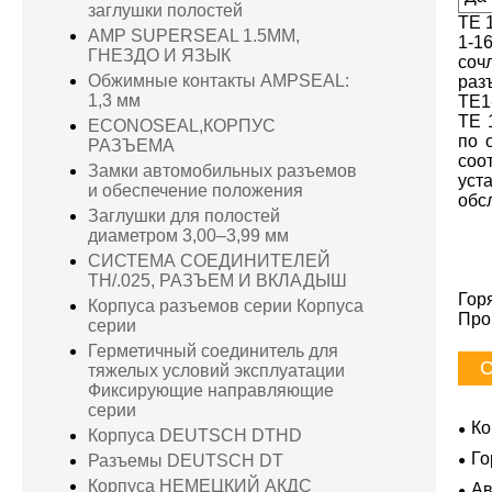
заглушки полостей
TE 1
AMP SUPERSEAL 1.5MM,
1-1
ГНЕЗДО И ЯЗЫК
соч
Обжимные контакты AMPSEAL:
раз
1,3 мм
TE1
TE 
ECONOSEAL,КОРПУС
по 
РАЗЪЕМА
соо
Замки автомобильных разъемов
уст
и обеспечение положения
обс
Заглушки для полостей
диаметром 3,00–3,99 мм
СИСТЕМА СОЕДИНИТЕЛЕЙ
TH/.025, РАЗЪЕМ И ВКЛАДЫШ
Гор
Корпуса разъемов серии Корпуса
Про
серии
Герметичный соединитель для
С
тяжелых условий эксплуатации
Фиксирующие направляющие
серии
Ко
Корпуса DEUTSCH DTHD
Го
Разъемы DEUTSCH DT
Корпуса НЕМЕЦКИЙ АКДС
Ав