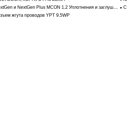
про
xtGen и NextGen Plus MCON 1.2 Уплотнения и заглушки
С
 полостей с одинарной проволокой с замком-копьем
зъем жгута проводов YPT 9.5WP