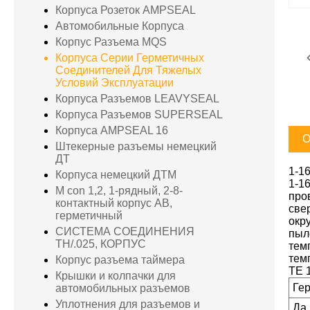
Корпуса Розеток AMPSEAL
Автомобильные Корпуса
Корпус Разъема MQS
Корпуса Серии Герметичных
Соединителей Для Тяжелых
Условий Эксплуатации
Корпуса Разъемов LEAVYSEAL
Корпуса Разъемов SUPERSEAL
Корпуса AMPSEAL 16
О
Штекерные разъемы немецкий
ДТ
1-1
Корпуса немецкий ДТМ
1-1
M con 1,2, 1-рядный, 2-8-
про
контактный корпус AB,
све
герметичный
окр
СИСТЕМА СОЕДИНЕНИЯ
пыл
TH/.025, КОРПУС
тем
тем
Корпус разъема таймера
TE 1
Крышки и колпачки для
Ге
автомобильных разъемов
Уплотнения для разъемов и
Да