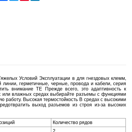
Тяжелых Условий Эксплуатации в для гнездовых клемм,
й линии, герметичные, черные, провода и кабели, серия
тить внимание TE Прежде всего, это адаптивность к
х или влажных средах выбирайте разъемы с функциями
ю работу. Высокая термостойкость В средах с высокими
редотвратить выход разъемов из строя из-за высоких
позиций
Количество рядов
2