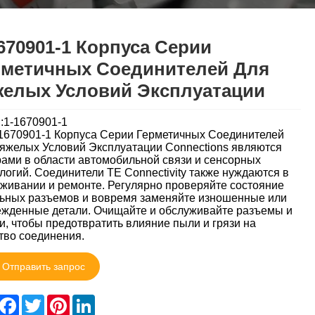
670901-1 Корпуса Серии
рметичных Соединителей Для
желых Условий Эксплуатации
:1-1670901-1
1670901-1 Корпуса Серии Герметичных Соединителей
яжелых Условий Эксплуатации Connections являются
ами в области автомобильной связи и сенсорных
логий. Соединители TE Connectivity также нуждаются в
живании и ремонте. Регулярно проверяйте состояние
ьных разъемов и вовремя заменяйте изношенные или
жденные детали. Очищайте и обслуживайте разъемы и
и, чтобы предотвратить влияние пыли и грязи на
тво соединения.
Отправить запрос
hare
Facebook
Twitter
Pinterest
LinkedIn