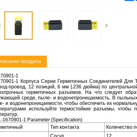
писание продукта
670901-1
670901-1 Корпуса Серии Герметичных Соединителей Для 
вод-провод, 12 позиций, 6 мм [.236 дюйма] по центрально
рхпрочных герметичных разъемов. На что следует обра
ужающей среде, пыле- и водонепроницаемость. В пыльны
е- и водонепроницаемости, чтобы обеспечить их нормальну
пературами используйте термостойкие разъемы, чтобы п
ператур.
-1670901-1 Parameter (Specification)
рметичный
Тип контакта
Количество 
Сосуд
12