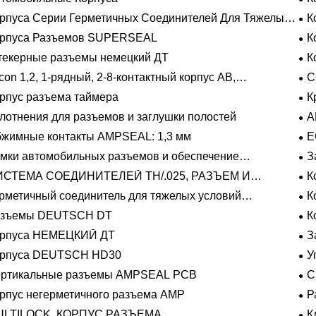
рпуса Серии Герметичных Соединителей Для Тяжелых
К
овий Эксплуатации
орпуса Разъемов SUPERSEAL
К
екерные разъемы немецкий ДТ
К
con 1,2, 1-рядный, 2-8-контактный корпус AB,
С
метичный
рпус разъема таймера
К
лотнения для разъемов и заглушки полостей
A
жимные контакты AMPSEAL: 1,3 мм
E
мки автомобильных разъемов и обеспечение
З
ожения
ИСТЕМА СОЕДИНИТЕЛЕЙ TH/.025, РАЗЪЕМ И
К
ЛАДЫШ
рметичный соединитель для тяжелых условий
К
плуатации Фиксирующие направляющие серии
азъемы DEUTSCH DT
К
орпуса НЕМЕЦКИЙ ДТ
З
орпуса DEUTSCH HD30
У
ертикальные разъемы AMPSEAL PCB
С
рпус негерметичного разъема AMP
Р
на
ULTILOCK, КОРПУС РАЗЪЕМА
К