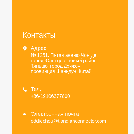
Контакты
Адрес

№ 1251, Пятая авеню Чонгде,
город Юаньцяо, новый район
Тяньцю, город Дэчжоу,
провинция Шаньдун, Китай
Тел.

+86-19106377800
Электронная почта

eddiechou@tiandianconnector.com