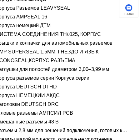
орпуса Разъемов LEAVYSEAL
E-Mail
орпуса AMPSEAL 16
орпуса немецкий ДТМ
ИСТЕМА СОЕДИНЕНИЯ TH/.025, КОРПУС
рышки и колпачки для автомобильных разъемов
MP SUPERSEAL 1.5MM, ГНЕЗДО И ЯЗЫК
CONOSEAL,КОРПУС РАЗЪЕМА
аглушки для полостей диаметром 3,00–3,99 мм
орпуса разъемов серии Корпуса серии
орпуса DEUTSCH DTHD
орпуса НЕМЕЦКИЙ АКДС
аголовки DEUTSCH DRC
гловые разъемы АМПСИЛ PCB
мешанные разъемы 48 В
азъемы 2,8 мм для решений подключения, готовых к
пряжению 48 В
леммы малой мощности, одиночные уплотнения