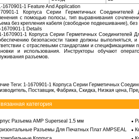
-1670901-1 Feature And Application
670901-1 Корпуса Серии Герметичных Соединителей 
ленения с помощью полосы, тип выравнивания сочленени
ъема без крепления кабеля (свободное подвешивание), без
-1670901-1 Details
1-1670901-1 Корпуса Серии Герметичных Соединителей Д
обеспечению безопасности также должны выполняться, и
тветствии с отраслевыми стандартами и спецификациями п
ановки и использования. Инструкторы обучают опера
луживания разъемов.
ячие Теги: 1-1670901-1 Корпуса Серии Герметичных Соедин
изводитель, Поставщик, Фабрика, Скидка, Низкая цена, Пр
вязанная категория
рпус Разъема AMP Superseal 1.5 мм
Р
ризонтальные Разъемы Для Печатных Плат AMPSEAL
К
томобильные Корпуса
К