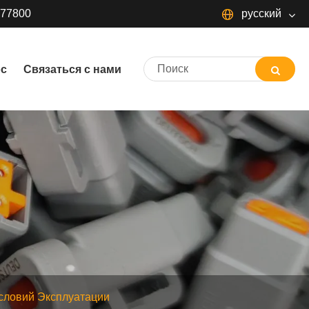
377800
русский
русский
ос
Связаться с нами
словий Эксплуатации