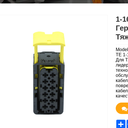
1-1
Ге
Тя
Model
TE 1-
Для Т
лидер
техно
обслу
кабел
повре
кабел
качес
S