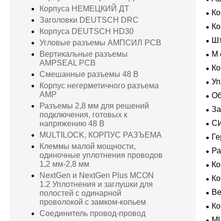
Корпуса НЕМЕЦКИЙ ДТ
Ко
Заголовки DEUTSCH DRC
Усл
К
Корпуса DEUTSCH HD30
Шт
Угловые разъемы АМПСИЛ PCB
Вертикальные разъемы
M 
AMPSEAL PCB
гер
Ко
Смешанные разъемы 48 В
Уп
Корпус негерметичного разъема
AMP
Об
Разъемы 2,8 мм для решений
За
подключения, готовых к
пол
С
напряжению 48 В
ВК
MULTILOCK, КОРПУС РАЗЪЕМА
Ге
экс
Клеммы малой мощности,
Р
одиночные уплотнения проводов
1,2 мм-2,8 мм
К
NextGen и NextGen Plus MCON
К
1.2 Уплотнения и заглушки для
В
полостей с одинарной
проволокой с замком-копьем
Ко
Соединитель провод-провод
M