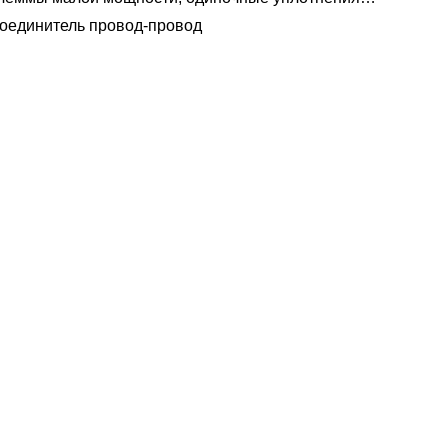
водов 1,2 мм-2,8 мм
оединитель провод-провод