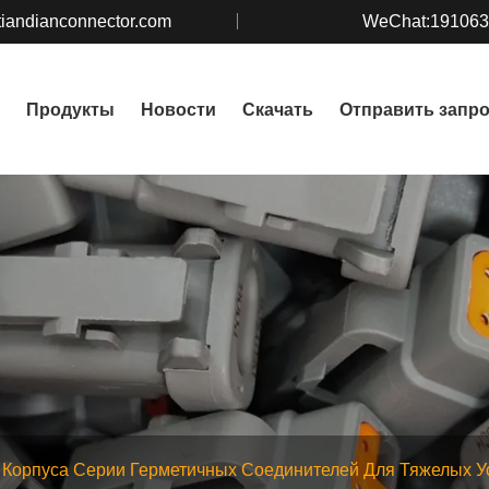
iandianconnector.com
WeChat:19106
Продукты
Новости
Скачать
Отправить запр
Корпуса Серии Герметичных Соединителей Для Тяжелых У