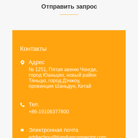
Отправить запрос
Контакты
Адрес

№ 1251, Пятая авеню Чонгде,
город Юаньцяо, новый район
Тяньцю, город Дэчжоу,
провинция Шаньдун, Китай
Тел.

+86-19106377800
Электронная почта

eddiechou@tiandianconnector.com