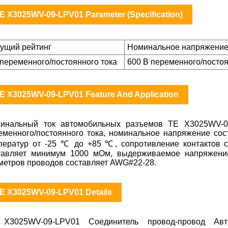
E X3025WV-09-LPV01 Parameter (Specification)
кущий рейтинг
Номинальное напряжени
 переменного/постоянного тока
600 В переменного/постоя
E X3025WV-09-LPV01 Feature And Application
инальный ток автомобильных разъемов TE X3025WV-09
еменного/постоянного тока, номинальное напряжение сост
ператур от -25 ℃ до +85 ℃, сопротивление контактов 
тавляет минимум 1000 мОм, выдерживаемое напряжение
метров проводов составляет AWG#22-28.
E X3025WV-09-LPV01 Details
X3025WV-09-LPV01 Соединитель провод-провод Ав