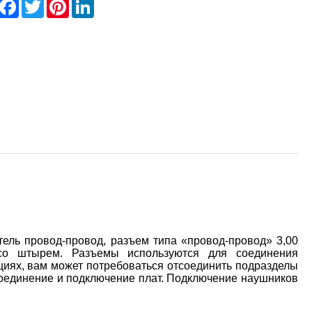
hare
Facebook
Twitter
Pinterest
LinkedIn
ль провод-провод, разъем типа «провод-провод» 3,00
 со штырем. Разъемы используются для соединения
циях, вам может потребоваться отсоединить подразделы
тсоединение и подключение плат. Подключение наушников