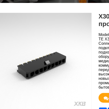
X3
пр
Mode
TE X
Conne
подкл
подхо
обору
медиц
комму
перед
высок
новых
промы
бытов