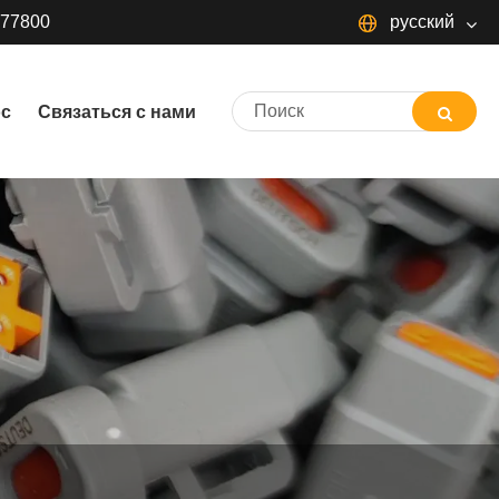
377800
русский
русский
ос
Связаться с нами