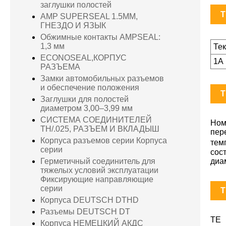
заглушки полостей
T
AMP SUPERSEAL 1.5MM,
ГНЕЗДО И ЯЗЫК
Обжимные контакты AMPSEAL:
1,3 мм
Те
ECONOSEAL,КОРПУС
1А
РАЗЪЕМА
Замки автомобильных разъемов
и обеспечение положения
T
Заглушки для полостей
диаметром 3,00–3,99 мм
СИСТЕМА СОЕДИНИТЕЛЕЙ
Ном
TH/.025, РАЗЪЕМ И ВКЛАДЫШ
пер
Корпуса разъемов серии Корпуса
тем
серии
сос
диа
Герметичный соединитель для
тяжелых условий эксплуатации
Фиксирующие направляющие
серии
T
Корпуса DEUTSCH DTHD
Разъемы DEUTSCH DT
TE 
Корпуса НЕМЕЦКИЙ АКДС