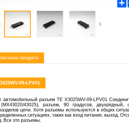
S
писание продукта
3025WV-09-LPV01
т автомобильный разъем TE X3025WV-09-LPV01 Соедините
(MX43020/43025), разъем, 90 градусов, двухрядный,
разделов цепи. Хотя разъемы используются в общих ситуа
пределенных ситуациях, таких как вход питания, выход. О
 д. Все это разъемы.