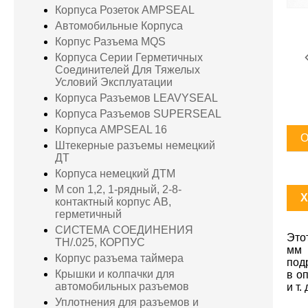
Корпуса Розеток AMPSEAL
Автомобильные Корпуса
Корпус Разъема MQS
Корпуса Серии Герметичных
Соединителей Для Тяжелых
Условий Эксплуатации
Корпуса Разъемов LEAVYSEAL
Корпуса Разъемов SUPERSEAL
Корпуса AMPSEAL 16
О
Штекерные разъемы немецкий
ДТ
Корпуса немецкий ДТМ
M con 1,2, 1-рядный, 2-8-
X
контактный корпус AB,
герметичный
СИСТЕМА СОЕДИНЕНИЯ
Это
TH/.025, КОРПУС
мм 
Корпус разъема таймера
под
Крышки и колпачки для
в о
автомобильных разъемов
и т.
Уплотнения для разъемов и