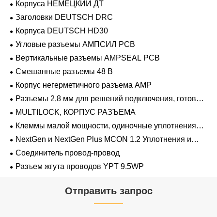
Корпуса НЕМЕЦКИЙ ДТ
Заголовки DEUTSCH DRC
Корпуса DEUTSCH HD30
Угловые разъемы АМПСИЛ PCB
Вертикальные разъемы AMPSEAL PCB
Смешанные разъемы 48 В
Корпус негерметичного разъема AMP
Разъемы 2,8 мм для решений подключения, готовых
к напряжению 48 В
MULTILOCK, КОРПУС РАЗЪЕМА
Клеммы малой мощности, одиночные уплотнения
проводов 1,2 мм-2,8 мм
NextGen и NextGen Plus MCON 1.2 Уплотнения и
заглушки для полостей с одинарной проволокой с
Соединитель провод-провод
замком-копьем
Разъем жгута проводов YPT 9.5WP
Отправить запрос