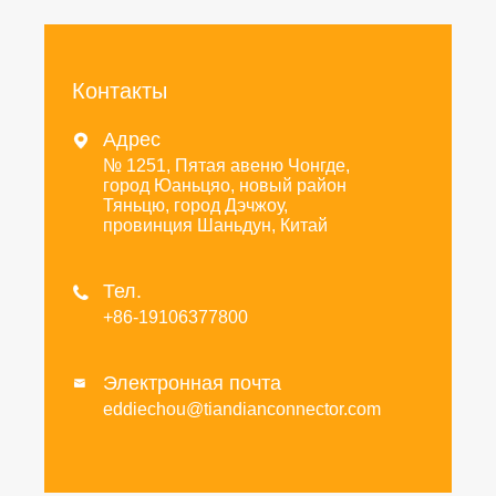
Контакты
Адрес

№ 1251, Пятая авеню Чонгде,
город Юаньцяо, новый район
Тяньцю, город Дэчжоу,
провинция Шаньдун, Китай
Тел.

+86-19106377800
Электронная почта

eddiechou@tiandianconnector.com