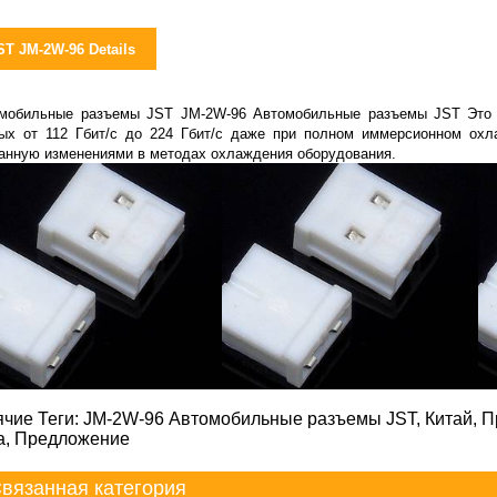
ST JM-2W-96 Details
мобильные разъемы JST JM-2W-96 Автомобильные разъемы JST Это т
ых от 112 Гбит/с до 224 Гбит/с даже при полном иммерсионном охла
анную изменениями в методах охлаждения оборудования.
ячие Теги: JM-2W-96 Автомобильные разъемы JST, Китай, П
а, Предложение
вязанная категория