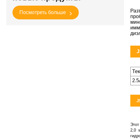
Раз
Посмотреть больше
про
мин
имм
диэ
J
Те
2.
J
Этот
2,0 
гидр