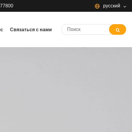
377800
русский
русский
ос
Связаться с нами