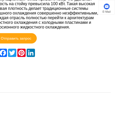
сть на стойку превысила 100 кВт. Такая высокая
вая плотность делает традиционные системы
E-Mail
ушного охлаждения совершенно неэффективными,
дая отрасль полностью перейти к архитектурам
стного охлаждения с холодными пластинами и
сионного жидкостного охлаждения.
Отправить запрос
hare
Facebook
Twitter
Pinterest
LinkedIn