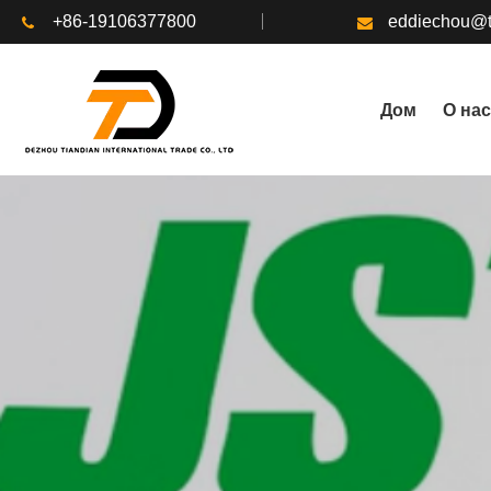
+86-19106377800
eddiechou@t
Дом
О нас