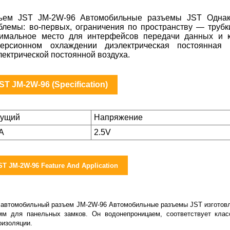
ъем JST JM-2W-96 Автомобильные разъемы JST Однако
блемы: во-первых, ограничения по пространству — трубк
имальное место для интерфейсов передачи данных и ка
ерсионном охлаждении диэлектрическая постоянная 
лектрической постоянной воздуха.
ST JM-2W-96 (Specification)
кущий
Напряжение
5A
2.5V
ST JM-2W-96 Feature And Application
 автомобильный разъем JM-2W-96 Автомобильные разъемы JST изготовле
мм для панельных замков. Он водонепроницаем, соответствует кла
оизоляции.