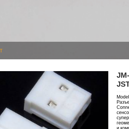
T
JM
JS
Model
Разъе
Conne
сенсо
супер
геоме
и ком