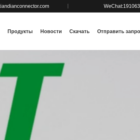
iandianconnector.com
WeChat:19106
Продукты
Новости
Скачать
Отправить запр