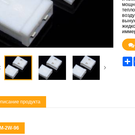
мощно
тепло
возд
вынуж
жидко
иммер
S
писание продукта
M-2W-96