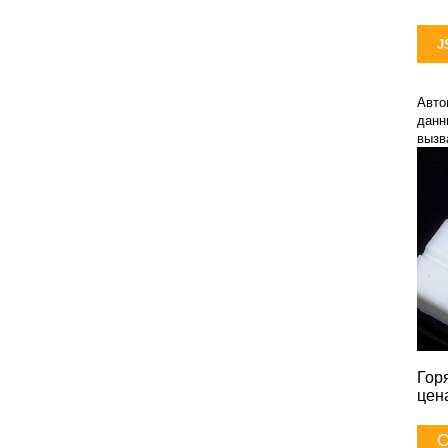
J
Авто
данн
вызв
Гор
цен
С