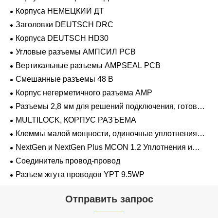
Корпуса НЕМЕЦКИЙ ДТ
Заголовки DEUTSCH DRC
Корпуса DEUTSCH HD30
Угловые разъемы АМПСИЛ PCB
Вертикальные разъемы AMPSEAL PCB
Смешанные разъемы 48 В
Корпус негерметичного разъема AMP
Разъемы 2,8 мм для решений подключения, готовых
к напряжению 48 В
MULTILOCK, КОРПУС РАЗЪЕМА
Клеммы малой мощности, одиночные уплотнения
проводов 1,2 мм-2,8 мм
NextGen и NextGen Plus MCON 1.2 Уплотнения и
заглушки для полостей с одинарной проволокой с
Соединитель провод-провод
замком-копьем
Разъем жгута проводов YPT 9.5WP
Отправить запрос