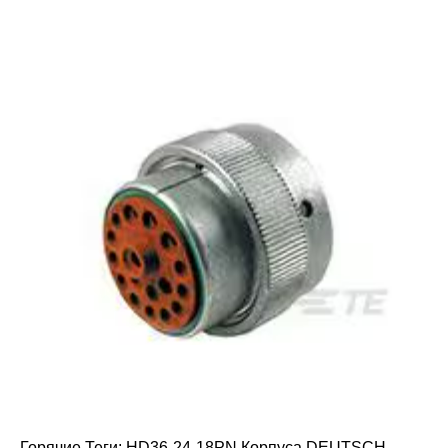
Горячие Теги: HD36-24-18PN Корпуса DEUTSCH