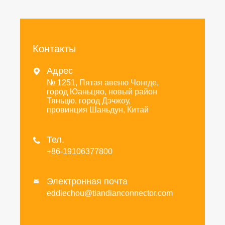
Контакты
Адрес

№ 1251, Пятая авеню Чонгде,
город Юаньцяо, новый район
Тяньцю, город Дэчжоу,
провинция Шаньдун, Китай
Тел.

+86-19106377800
Электронная почта

eddiechou@tiandianconnector.com