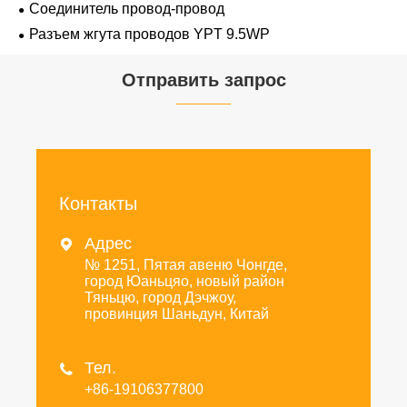
Соединитель провод-провод
замком-копьем
Разъем жгута проводов YPT 9.5WP
Отправить запрос
Контакты
Адрес

№ 1251, Пятая авеню Чонгде,
город Юаньцяо, новый район
Тяньцю, город Дэчжоу,
провинция Шаньдун, Китай
Тел.

+86-19106377800