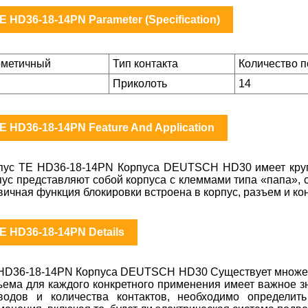
E HD36-18-14PN Parameter (Specification)
рметичный
Тип контакта
Количество 
Приколоть
14
E HD36-18-14PN Feature And Application
пус TE HD36-18-14PN Корпуса DEUTSCH HD30 имеет круг
пус представляют собой корпуса с клеммами типа «папа», 
вичная функция блокировки встроена в корпус, разъем и ко
E HD36-18-14PN Details
HD36-18-14PN Корпуса DEUTSCH HD30 Существует множест
ъема для каждого конкретного применения имеет важное з
водов и количества контактов, необходимо определит