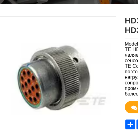
HD
HD
Mode
TE HD
являе
сенсо
TE Co
поэто
нагру
сопро
пром
более
S