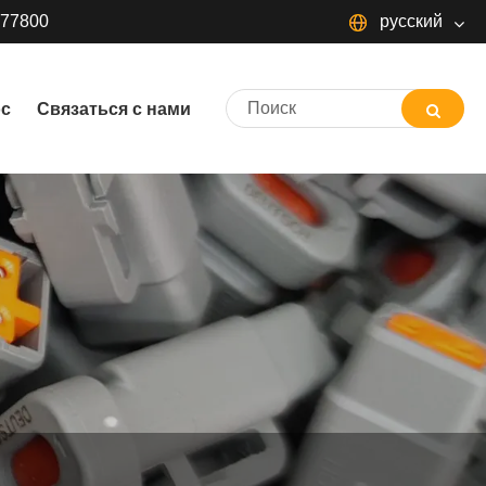
377800
русский
русский
ос
Связаться с нами