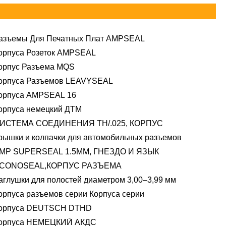
азъемы Для Печатных Плат AMPSEAL
орпуса Розеток AMPSEAL
орпус Разъема MQS
орпуса Разъемов LEAVYSEAL
орпуса AMPSEAL 16
орпуса немецкий ДТМ
ИСТЕМА СОЕДИНЕНИЯ TH/.025, КОРПУС
рышки и колпачки для автомобильных разъемов
MP SUPERSEAL 1.5MM, ГНЕЗДО И ЯЗЫК
CONOSEAL,КОРПУС РАЗЪЕМА
аглушки для полостей диаметром 3,00–3,99 мм
орпуса разъемов серии Корпуса серии
орпуса DEUTSCH DTHD
орпуса НЕМЕЦКИЙ АКДС