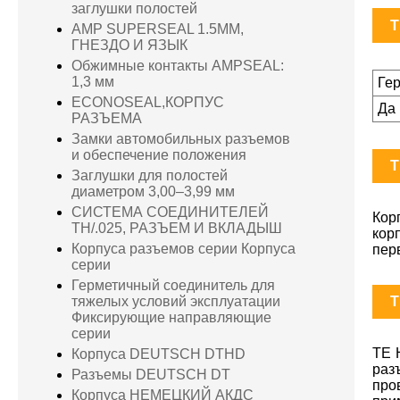
заглушки полостей
T
AMP SUPERSEAL 1.5MM,
ГНЕЗДО И ЯЗЫК
Обжимные контакты AMPSEAL:
1,3 мм
Ге
ECONOSEAL,КОРПУС
Да
РАЗЪЕМА
Замки автомобильных разъемов
и обеспечение положения
T
Заглушки для полостей
диаметром 3,00–3,99 мм
СИСТЕМА СОЕДИНИТЕЛЕЙ
Кор
TH/.025, РАЗЪЕМ И ВКЛАДЫШ
кор
Корпуса разъемов серии Корпуса
пер
серии
Герметичный соединитель для
T
тяжелых условий эксплуатации
Фиксирующие направляющие
серии
TE 
Корпуса DEUTSCH DTHD
раз
Разъемы DEUTSCH DT
про
Корпуса НЕМЕЦКИЙ АКДС