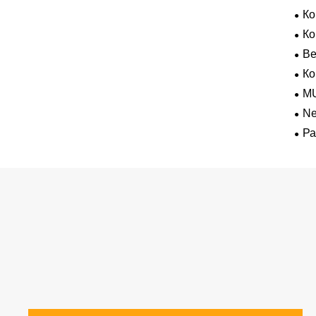
К
К
В
Ко
M
Ne
для
Ра