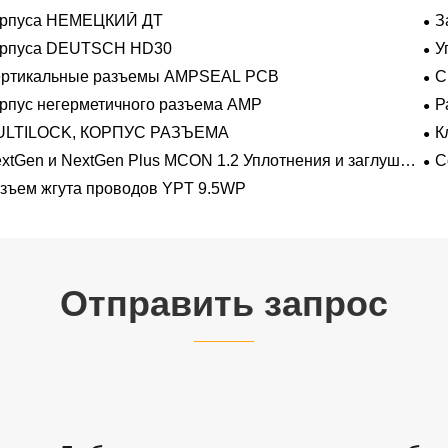
орпуса НЕМЕЦКИЙ ДТ
З
орпуса DEUTSCH HD30
У
ертикальные разъемы AMPSEAL PCB
С
рпус негерметичного разъема AMP
Р
на
ULTILOCK, КОРПУС РАЗЪЕМА
К
про
xtGen и NextGen Plus MCON 1.2 Уплотнения и заглушки
С
 полостей с одинарной проволокой с замком-копьем
зъем жгута проводов YPT 9.5WP
Отправить запрос