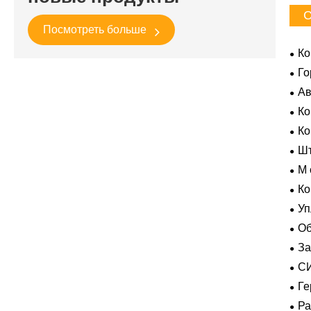
С
Посмотреть больше
Ко
Го
Ав
Ко
Усл
К
Шт
M 
гер
Ко
Уп
Об
За
пол
С
ВК
Ге
экс
Р