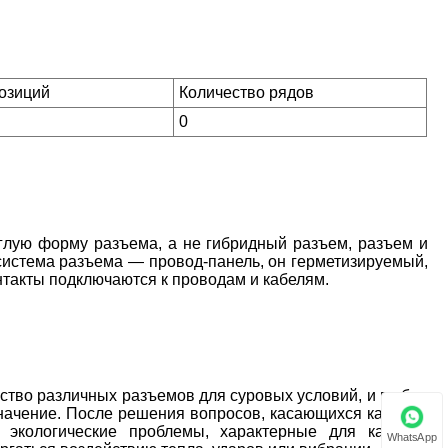
позиций
Количество рядов
0
лую форму разъема, а не гибридный разъем, разъем и
система разъема — провод-панель, он герметизируемый,
нтакты подключаются к проводам и кабелям.
во различных разъемов для суровых условий, и выбор
начение. После решения вопросов, касающихся калибра
ь экологические проблемы, характерные для каждого
WhatsApp