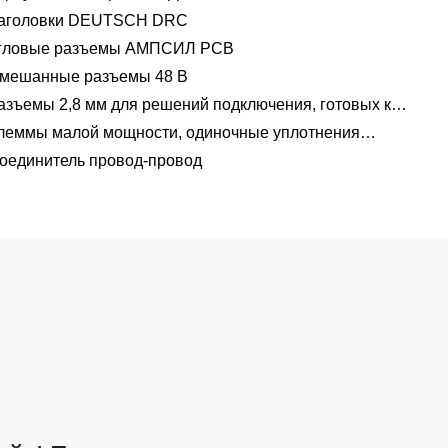
аголовки DEUTSCH DRC
гловые разъемы АМПСИЛ PCB
мешанные разъемы 48 В
азъемы 2,8 мм для решений подключения, готовых к
пряжению 48 В
леммы малой мощности, одиночные уплотнения
водов 1,2 мм-2,8 мм
оединитель провод-провод