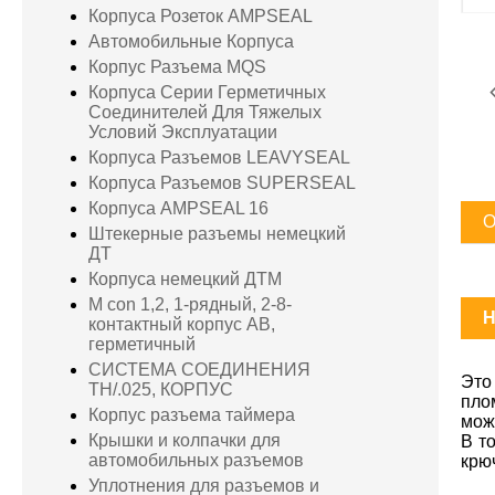
Корпуса Розеток AMPSEAL
Автомобильные Корпуса
Корпус Разъема MQS
Корпуса Серии Герметичных
Соединителей Для Тяжелых
Условий Эксплуатации
Корпуса Разъемов LEAVYSEAL
Корпуса Разъемов SUPERSEAL
Корпуса AMPSEAL 16
О
Штекерные разъемы немецкий
ДТ
Корпуса немецкий ДТМ
M con 1,2, 1-рядный, 2-8-
H
контактный корпус AB,
герметичный
СИСТЕМА СОЕДИНЕНИЯ
Это
TH/.025, КОРПУС
пло
Корпус разъема таймера
мож
Крышки и колпачки для
В т
автомобильных разъемов
крю
Уплотнения для разъемов и