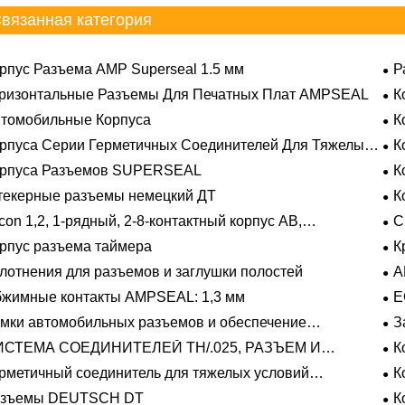
вязанная категория
рпус Разъема AMP Superseal 1.5 мм
Р
ризонтальные Разъемы Для Печатных Плат AMPSEAL
К
томобильные Корпуса
К
рпуса Серии Герметичных Соединителей Для Тяжелых
К
овий Эксплуатации
орпуса Разъемов SUPERSEAL
К
екерные разъемы немецкий ДТ
К
con 1,2, 1-рядный, 2-8-контактный корпус AB,
С
метичный
рпус разъема таймера
К
лотнения для разъемов и заглушки полостей
A
жимные контакты AMPSEAL: 1,3 мм
E
мки автомобильных разъемов и обеспечение
З
ожения
ИСТЕМА СОЕДИНИТЕЛЕЙ TH/.025, РАЗЪЕМ И
К
ЛАДЫШ
рметичный соединитель для тяжелых условий
К
плуатации Фиксирующие направляющие серии
азъемы DEUTSCH DT
К