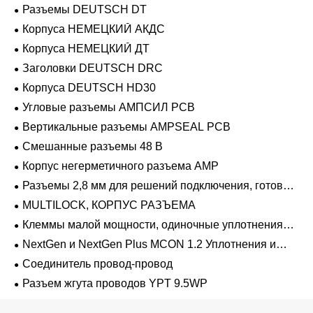
Разъемы DEUTSCH DT
Корпуса НЕМЕЦКИЙ АКДС
Корпуса НЕМЕЦКИЙ ДТ
Заголовки DEUTSCH DRC
Корпуса DEUTSCH HD30
Угловые разъемы АМПСИЛ PCB
Вертикальные разъемы AMPSEAL PCB
Смешанные разъемы 48 В
Корпус негерметичного разъема AMP
Разъемы 2,8 мм для решений подключения, готовых
к напряжению 48 В
MULTILOCK, КОРПУС РАЗЪЕМА
Клеммы малой мощности, одиночные уплотнения
проводов 1,2 мм-2,8 мм
NextGen и NextGen Plus MCON 1.2 Уплотнения и
заглушки для полостей с одинарной проволокой с
Соединитель провод-провод
замком-копьем
Разъем жгута проводов YPT 9.5WP