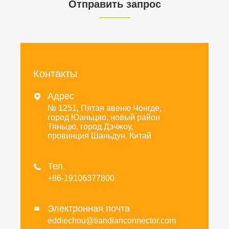
Отправить запрос
Контакты
Адрес

№ 1251, Пятая авеню Чонгде,
город Юаньцяо, новый район
Тяньцю, город Дэчжоу,
провинция Шаньдун, Китай
Тел.

+86-19106377800
Электронная почта

eddiechou@tiandianconnector.com