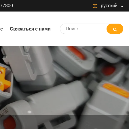
377800
русский
русский
ос
Связаться с нами