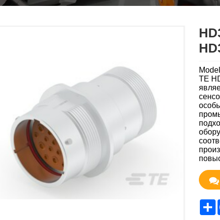
HD
HD
Model
TE HD
являе
сенсо
особы
промы
подхо
обору
соотв
произ
повыс
S