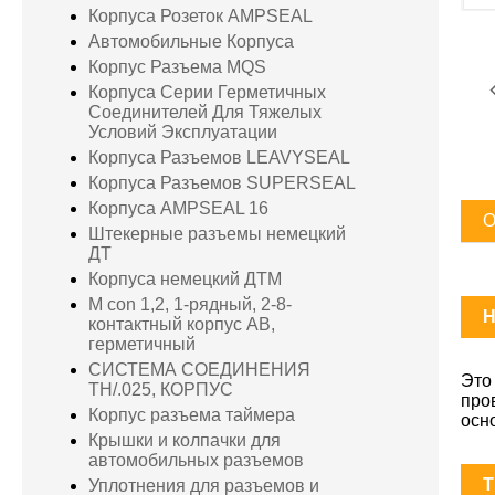
Корпуса Розеток AMPSEAL
Автомобильные Корпуса
Корпус Разъема MQS
Корпуса Серии Герметичных
Соединителей Для Тяжелых
Условий Эксплуатации
Корпуса Разъемов LEAVYSEAL
Корпуса Разъемов SUPERSEAL
Корпуса AMPSEAL 16
О
Штекерные разъемы немецкий
ДТ
Корпуса немецкий ДТМ
M con 1,2, 1-рядный, 2-8-
H
контактный корпус AB,
герметичный
СИСТЕМА СОЕДИНЕНИЯ
Это
TH/.025, КОРПУС
про
Корпус разъема таймера
осн
Крышки и колпачки для
автомобильных разъемов
T
Уплотнения для разъемов и