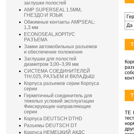
заглушки полостей
AMP SUPERSEAL 1.5MM,
ГНЕЗДО И ЯЗЫК
Ге
Обжимные контакты AMPSEAL:
Да
1,3 мм
ECONOSEAL,КОРПУС
РАЗЪЕМА
T
Замки автомобильных разъемов
и обеспечение положения
Заглушки для полостей
Кор
диаметром 3,00–3,99 мм
раз
СИСТЕМА СОЕДИНИТЕЛЕЙ
соб
TH/.025, РАЗЪЕМ И ВКЛАДЫШ
кон
Корпуса разъемов серии Корпуса
серии
T
Герметичный соединитель для
тяжелых условий эксплуатации
Фиксирующие направляющие
серии
TE 
тес
Корпуса DEUTSCH DTHD
нор
Разъемы DEUTSCH DT
дру
Корпуса НЕМЕЦКИЙ АКДС