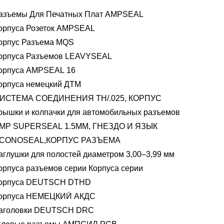
азъемы Для Печатных Плат AMPSEAL
орпуса Розеток AMPSEAL
орпус Разъема MQS
орпуса Разъемов LEAVYSEAL
орпуса AMPSEAL 16
орпуса немецкий ДТМ
ИСТЕМА СОЕДИНЕНИЯ TH/.025, КОРПУС
рышки и колпачки для автомобильных разъемов
MP SUPERSEAL 1.5MM, ГНЕЗДО И ЯЗЫК
CONOSEAL,КОРПУС РАЗЪЕМА
аглушки для полостей диаметром 3,00–3,99 мм
орпуса разъемов серии Корпуса серии
орпуса DEUTSCH DTHD
орпуса НЕМЕЦКИЙ АКДС
аголовки DEUTSCH DRC