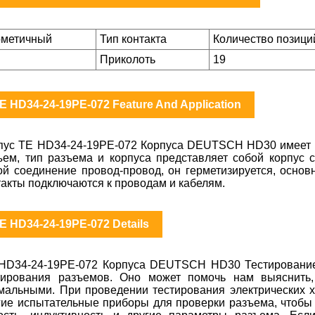
рметичный
Тип контакта
Количество позици
Приколоть
19
E HD34-24-19PE-072 Feature And Application
пус TE HD34-24-19PE-072 Корпуса DEUTSCH HD30 имеет к
ъем, тип разъема и корпуса представляет собой корпус 
ой соединение провод-провод, он герметизируется, основ
такты подключаются к проводам и кабелям.
E HD34-24-19PE-072 Details
HD34-24-19PE-072 Корпуса DEUTSCH HD30 Тестирование 
тирования разъемов. Оно может помочь нам выяснить,
мальными. При проведении тестирования электрических х
гие испытательные приборы для проверки разъема, чтобы 