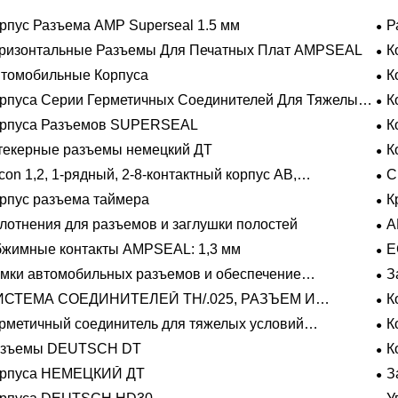
рпус Разъема AMP Superseal 1.5 мм
Р
ризонтальные Разъемы Для Печатных Плат AMPSEAL
К
томобильные Корпуса
К
рпуса Серии Герметичных Соединителей Для Тяжелых
К
овий Эксплуатации
орпуса Разъемов SUPERSEAL
К
екерные разъемы немецкий ДТ
К
con 1,2, 1-рядный, 2-8-контактный корпус AB,
С
метичный
рпус разъема таймера
К
лотнения для разъемов и заглушки полостей
A
жимные контакты AMPSEAL: 1,3 мм
E
мки автомобильных разъемов и обеспечение
З
ожения
ИСТЕМА СОЕДИНИТЕЛЕЙ TH/.025, РАЗЪЕМ И
К
ЛАДЫШ
рметичный соединитель для тяжелых условий
К
плуатации Фиксирующие направляющие серии
азъемы DEUTSCH DT
К
орпуса НЕМЕЦКИЙ ДТ
З