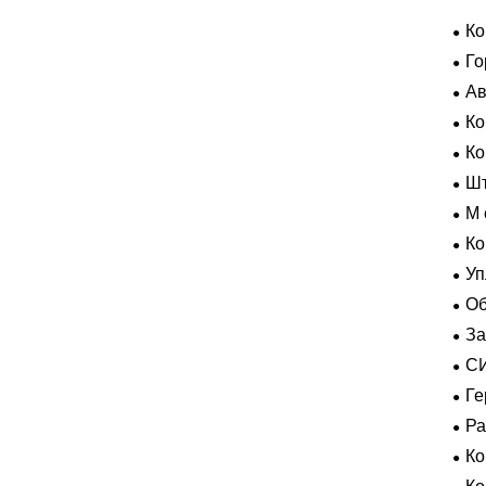
Ко
Го
Ав
Ко
Усл
К
Шт
M 
гер
Ко
Уп
Об
За
пол
С
ВК
Ге
экс
Р
К