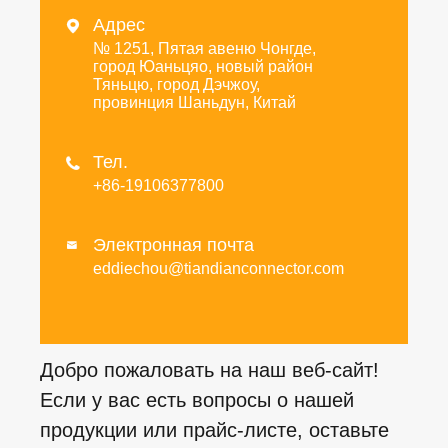
Адрес

№ 1251, Пятая авеню Чонгде,
город Юаньцяо, новый район
Тяньцю, город Дэчжоу,
провинция Шаньдун, Китай
Тел.

+86-19106377800
Электронная почта

eddiechou@tiandianconnector.com
Добро пожаловать на наш веб-сайт!
Если у вас есть вопросы о нашей
продукции или прайс-листе, оставьте