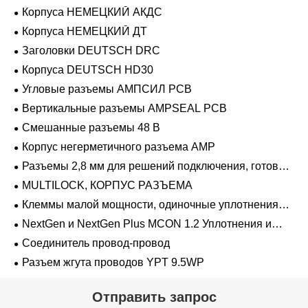
Корпуса НЕМЕЦКИЙ АКДС
Корпуса НЕМЕЦКИЙ ДТ
Заголовки DEUTSCH DRC
Корпуса DEUTSCH HD30
Угловые разъемы АМПСИЛ PCB
Вертикальные разъемы AMPSEAL PCB
Смешанные разъемы 48 В
Корпус негерметичного разъема AMP
Разъемы 2,8 мм для решений подключения, готовых
к напряжению 48 В
MULTILOCK, КОРПУС РАЗЪЕМА
Клеммы малой мощности, одиночные уплотнения
проводов 1,2 мм-2,8 мм
NextGen и NextGen Plus MCON 1.2 Уплотнения и
заглушки для полостей с одинарной проволокой с
Соединитель провод-провод
замком-копьем
Разъем жгута проводов YPT 9.5WP
Отправить запрос