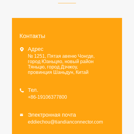
Контакты
Адрес

№ 1251, Пятая авеню Чонгде,
город Юаньцяо, новый район
Тяньцю, город Дэчжоу,
провинция Шаньдун, Китай
Тел.

+86-19106377800
Электронная почта

eddiechou@tiandianconnector.com