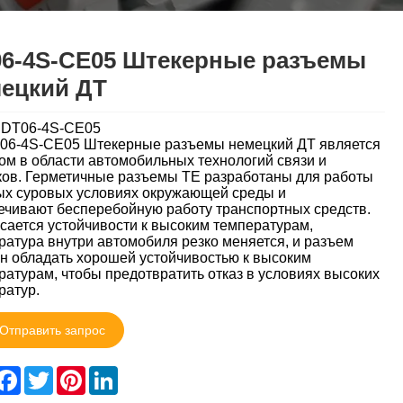
6-4S-CE05 Штекерные разъемы
ецкий ДТ
:DT06-4S-CE05
06-4S-CE05 Штекерные разъемы немецкий ДТ является
ом в области автомобильных технологий связи и
ков. Герметичные разъемы TE разработаны для работы
ых суровых условиях окружающей среды и
ечивают бесперебойную работу транспортных средств.
асается устойчивости к высоким температурам,
ратура внутри автомобиля резко меняется, и разъем
н обладать хорошей устойчивостью к высоким
ратурам, чтобы предотвратить отказ в условиях высоких
ратур.
Отправить запрос
hare
Facebook
Twitter
Pinterest
LinkedIn