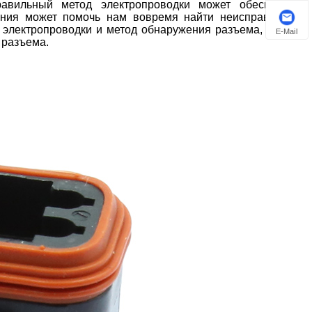
авильный метод электропроводки может обеспечить
ения может помочь нам вовремя найти неисправность
д электропроводки и метод обнаружения разъема, чтобы
E-Mail
 разъема.