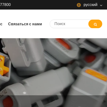
377800
русский
русский
ос
Связаться с нами