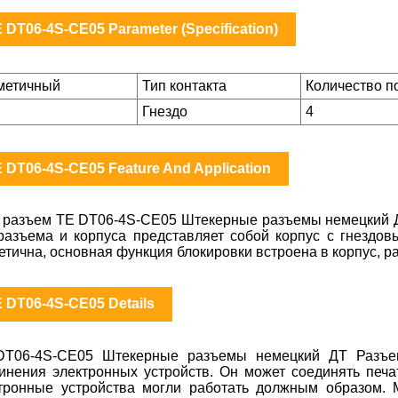
 DT06-4S-CE05 Parameter (Specification)
метичный
Тип контакта
Количество п
Гнездо
4
 DT06-4S-CE05 Feature And Application
 разъем TE DT06-4S-CE05 Штекерные разъемы немецкий Д
разъема и корпуса представляет собой корпус с гнездо
етична, основная функция блокировки встроена в корпус, р
 DT06-4S-CE05 Details
DT06-4S-CE05 Штекерные разъемы немецкий ДТ Разъем
инения электронных устройств. Он может соединять печа
тронные устройства могли работать должным образом. 