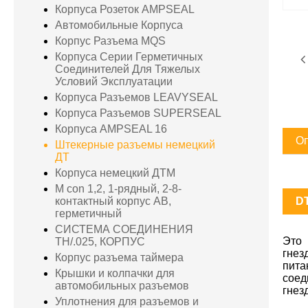
Корпуса Розеток AMPSEAL
Автомобильные Корпуса
Корпус Разъема MQS
Корпуса Серии Герметичных
Соединителей Для Тяжелых
Условий Эксплуатации
Корпуса Разъемов LEAVYSEAL
Корпуса Разъемов SUPERSEAL
Корпуса AMPSEAL 16
Оп
Штекерные разъемы немецкий
ДТ
Корпуса немецкий ДТМ
M con 1,2, 1-рядный, 2-8-
D
контактный корпус AB,
герметичный
СИСТЕМА СОЕДИНЕНИЯ
Это 
TH/.025, КОРПУС
гнез
Корпус разъема таймера
пита
Крышки и колпачки для
соед
автомобильных разъемов
гнез
Уплотнения для разъемов и