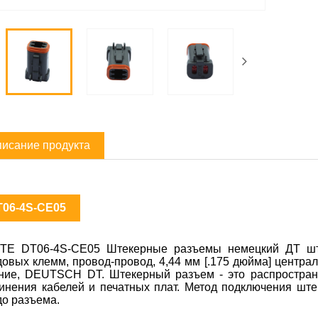
исание продукта
T06-4S-CE05
TE DT06-4S-CE05 Штекерные разъемы немецкий ДТ ште
довых клемм, провод-провод, 4,44 мм [.175 дюйма] централ
ние, DEUTSCH DT. Штекерный разъем - это распростран
инения кабелей и печатных плат. Метод подключения штек
до разъема.