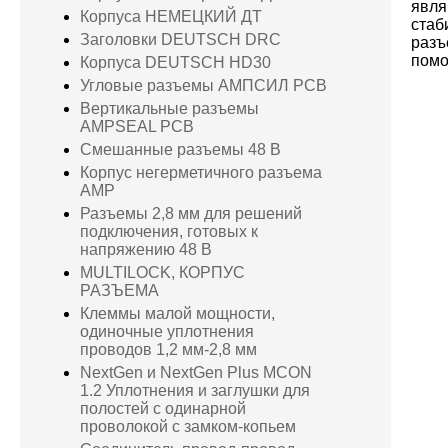
явля
Корпуса НЕМЕЦКИЙ ДТ
стаб
Заголовки DEUTSCH DRC
разъ
помо
Корпуса DEUTSCH HD30
Угловые разъемы АМПСИЛ PCB
Вертикальные разъемы
AMPSEAL PCB
Смешанные разъемы 48 В
Корпус негерметичного разъема
AMP
Разъемы 2,8 мм для решений
подключения, готовых к
напряжению 48 В
MULTILOCK, КОРПУС
РАЗЪЕМА
Клеммы малой мощности,
одиночные уплотнения
проводов 1,2 мм-2,8 мм
NextGen и NextGen Plus MCON
1.2 Уплотнения и заглушки для
полостей с одинарной
проволокой с замком-копьем