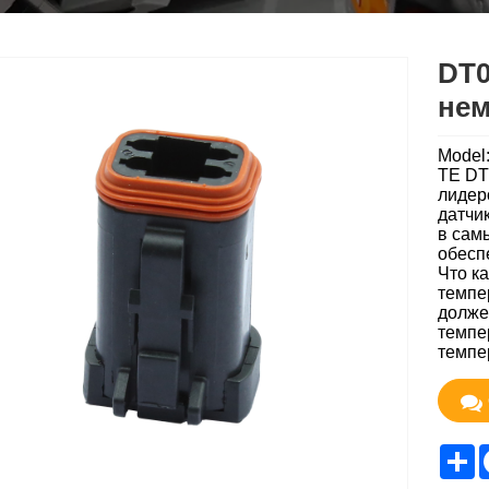
DT0
нем
Model
TE DT
лидер
датчи
в сам
обесп
Что к
темпе
долже
темпе
темпе
S