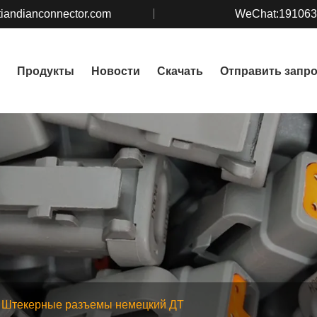
iandianconnector.com
WeChat:19106
Продукты
Новости
Скачать
Отправить запр
Штекерные разъемы немецкий ДТ