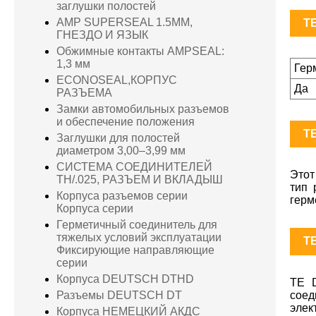
заглушки полостей
AMP SUPERSEAL 1.5MM,
TE
ГНЕЗДО И ЯЗЫК
Обжимные контакты AMPSEAL:
1,3 мм
Гер
ECONOSEAL,КОРПУС
Да
РАЗЪЕМА
Замки автомобильных разъемов
и обеспечение положения
TE
Заглушки для полостей
диаметром 3,00–3,99 мм
СИСТЕМА СОЕДИНИТЕЛЕЙ
Этот
TH/.025, РАЗЪЕМ И ВКЛАДЫШ
тип 
Корпуса разъемов серии
герм
Корпуса серии
Герметичный соединитель для
тяжелых условий эксплуатации
TE
Фиксирующие направляющие
серии
Корпуса DEUTSCH DTHD
TE 
соед
Разъемы DEUTSCH DT
элек
Корпуса НЕМЕЦКИЙ АКДС