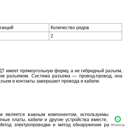
озиций
Количество рядов
2
Т имеет прямоугольную форму, а не гибридный разъем,
вым разъемом. Система разъема — провод-провод, она
азъем и контакты завершают провода и кабели.
 является важным компонентом, используемым для
тные платы, кабели и другие устройства вместе, чтобы
Метод электропроводки и метод обнаружения разъема
WhatsApp