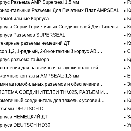
рпус Разъема AMP Superseal 1.5 мм
Р
ризонтальные Разъемы Для Печатных Плат AMPSEAL
К
томобильные Корпуса
К
рпуса Серии Герметичных Соединителей Для Тяжелых
К
овий Эксплуатации
орпуса Разъемов SUPERSEAL
К
екерные разъемы немецкий ДТ
К
con 1,2, 1-рядный, 2-8-контактный корпус AB,
С
метичный
рпус разъема таймера
К
лотнения для разъемов и заглушки полостей
A
жимные контакты AMPSEAL: 1,3 мм
E
мки автомобильных разъемов и обеспечение
З
ожения
ИСТЕМА СОЕДИНИТЕЛЕЙ TH/.025, РАЗЪЕМ И
К
ЛАДЫШ
рметичный соединитель для тяжелых условий
К
плуатации Фиксирующие направляющие серии
азъемы DEUTSCH DT
К
орпуса НЕМЕЦКИЙ ДТ
З
орпуса DEUTSCH HD30
У