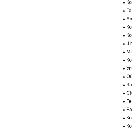
Ко
Го
Ав
Ко
Усл
К
Шт
M 
гер
Ко
Уп
Об
За
пол
С
ВК
Ге
экс
Р
К
К