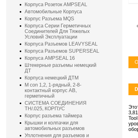
Корпуса Розеток AMPSEAL
Автомобильные Корпуса
Корпус Разъема MQS
Корпуса Серии Герметичных
Соединителей Для Тяжелых
Условий Эксплуатации
Корпуса Разъемов LEAVYSEAL
Корпуса Разъемов SUPERSEAL
Корпуса AMPSEAL 16
О
Штекерные разъемы немецкий
ДТ
Корпуса немецкий ДТМ
M con 1,2, 1-рядный, 2-8-
D
контактный корпус AB,
герметичный
СИСТЕМА СОЕДИНЕНИЯ
Это
TH/.025, КОРПУС
3,8
Корпус разъема таймера
Too
Крышки и колпачки для
уро
автомобильных разъемов
обо
Уплотнения для разъемов и