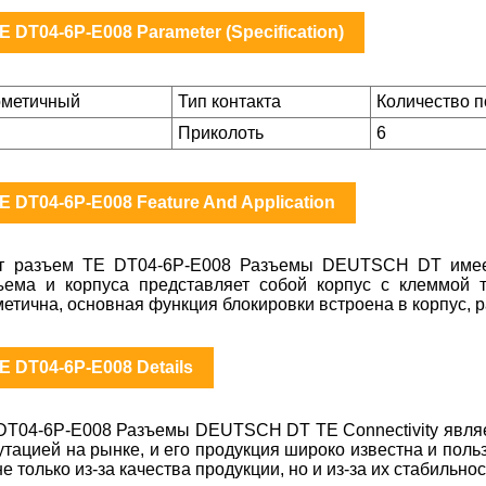
E DT04-6P-E008 Parameter (Specification)
рметичный
Тип контакта
Количество 
Приколоть
6
E DT04-6P-E008 Feature And Application
т разъем TE DT04-6P-E008 Разъемы DEUTSCH DT имеет
ъема и корпуса представляет собой корпус с клеммой 
метична, основная функция блокировки встроена в корпус, 
E DT04-6P-E008 Details
DT04-6P-E008 Разъемы DEUTSCH DT TE Connectivity являе
утацией на рынке, и его продукция широко известна и пол
не только из-за качества продукции, но и из-за их стабильно