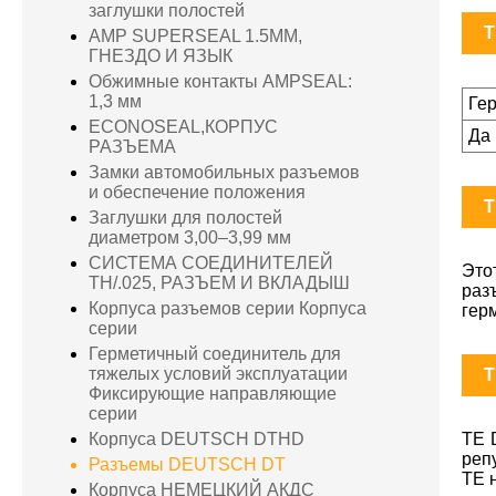
заглушки полостей
T
AMP SUPERSEAL 1.5MM,
ГНЕЗДО И ЯЗЫК
Обжимные контакты AMPSEAL:
1,3 мм
Ге
ECONOSEAL,КОРПУС
Да
РАЗЪЕМА
Замки автомобильных разъемов
и обеспечение положения
T
Заглушки для полостей
диаметром 3,00–3,99 мм
СИСТЕМА СОЕДИНИТЕЛЕЙ
Это
TH/.025, РАЗЪЕМ И ВКЛАДЫШ
раз
Корпуса разъемов серии Корпуса
гер
серии
Герметичный соединитель для
тяжелых условий эксплуатации
T
Фиксирующие направляющие
серии
Корпуса DEUTSCH DTHD
TE 
реп
Разъемы DEUTSCH DT
TE 
Корпуса НЕМЕЦКИЙ АКДС