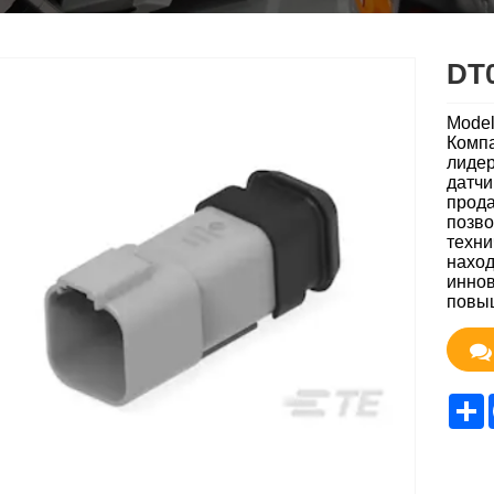
DT
Model
Комп
лидер
датчи
прода
позво
техни
наход
иннов
повыш
S