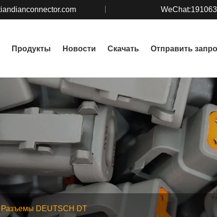
iandianconnector.com
WeChat:19106
Продукты
Новости
Скачать
Отправить запр
Разъемы DEUTSCH DT