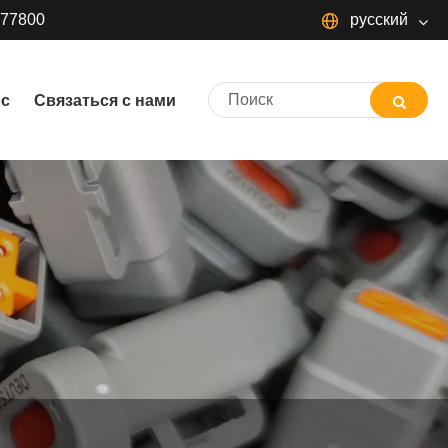
377800
русский
русский
ос
Связаться с нами