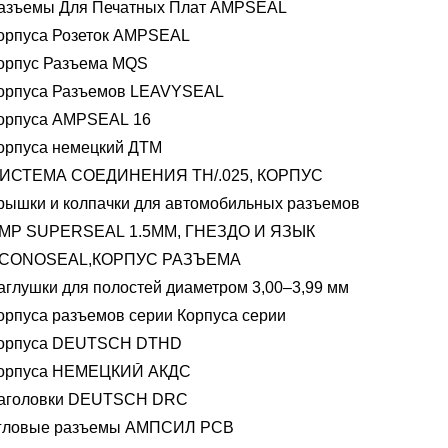
азъемы Для Печатных Плат AMPSEAL
орпуса Розеток AMPSEAL
орпус Разъема MQS
орпуса Разъемов LEAVYSEAL
орпуса AMPSEAL 16
орпуса немецкий ДТМ
ИСТЕМА СОЕДИНЕНИЯ TH/.025, КОРПУС
рышки и колпачки для автомобильных разъемов
MP SUPERSEAL 1.5MM, ГНЕЗДО И ЯЗЫК
CONOSEAL,КОРПУС РАЗЪЕМА
аглушки для полостей диаметром 3,00–3,99 мм
орпуса разъемов серии Корпуса серии
орпуса DEUTSCH DTHD
орпуса НЕМЕЦКИЙ АКДС
аголовки DEUTSCH DRC
гловые разъемы АМПСИЛ PCB