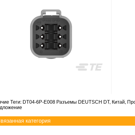
ячие Теги: DT04-6P-E008 Разъемы DEUTSCH DT, Китай, Прои
дложение
вязанная категория