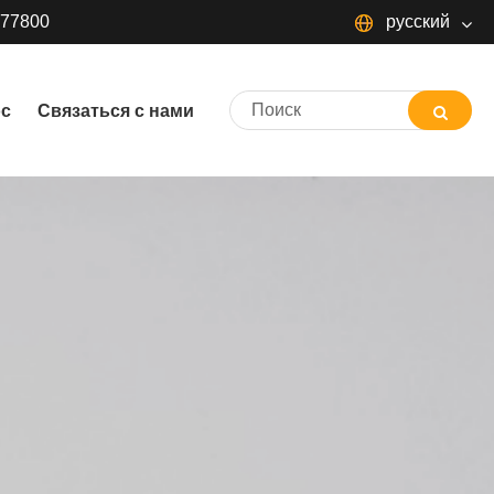
377800
русский
русский
ос
Связаться с нами