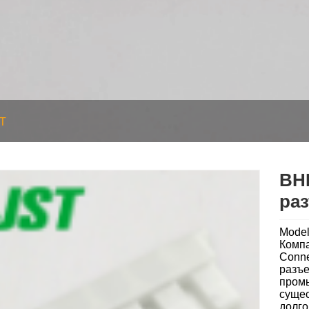
T
BH
ра
Mode
Комп
Conne
разъе
пром
сущес
долго