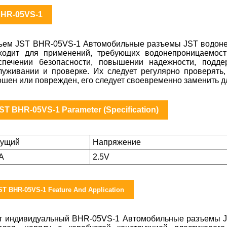
HR-05VS-1
ъем JST BHR-05VS-1 Автомобильные разъемы JST водонепр
ходит для применений, требующих водонепроницаемост
спечении безопасности, повышении надежности, подде
луживании и проверке. Их следует регулярно проверять,
ошен или поврежден, его следует своевременно заменить 
ST BHR-05VS-1 Parameter (Specification)
кущий
Напряжение
5A
2.5V
ST BHR-05VS-1 Feature And Application
т индивидуальный BHR-05VS-1 Автомобильные разъемы JS