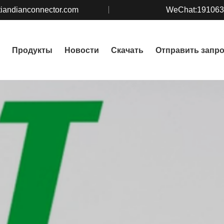
iandianconnector.com
WeChat:19106
Продукты
Новости
Скачать
Отправить запр