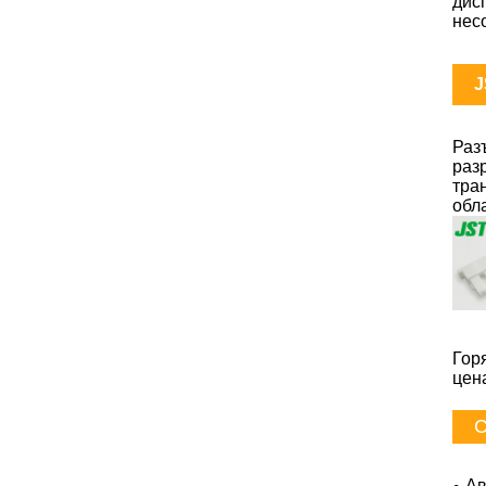
дис
нес
J
Раз
раз
тра
обл
Гор
цен
С
Ав