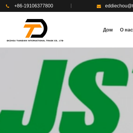
+86-19106377800
eddiechou@t
Дом
О нас