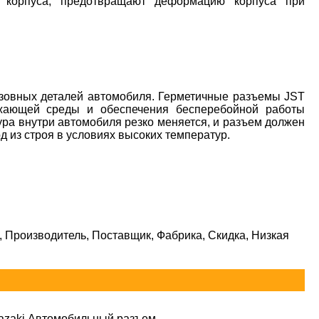
го корпуса, предотвращают деформацию корпуса при
зовных деталей автомобиля. Герметичные разъемы JST
жающей среды и обеспечения бесперебойной работы
ура внутри автомобиля резко меняется, и разъем должен
 из строя в условиях высоких температур.
 Производитель, Поставщик, Фабрика, Скидка, Низкая
azaki Автомобильный разъем