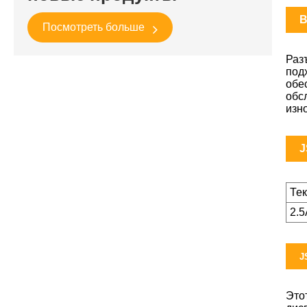
B
Посмотреть больше
Раз
под
обе
обс
изн
J
Те
2.
J
Это