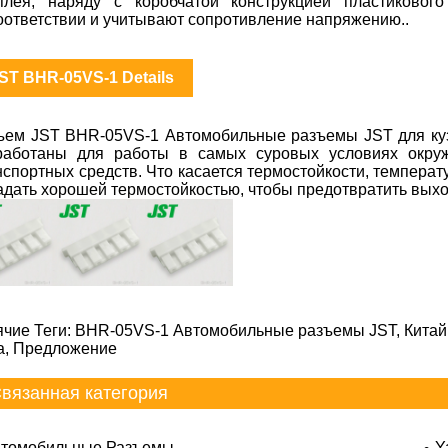
плея, наряду с коробчатой конструкцией пластиково
оответствии и учитывают сопротивление напряжению..
ST BHR-05VS-1 Details
ъем JST BHR-05VS-1 Автомобильные разъемы JST для ку
работаны для работы в самых суровых условиях окру
нспортных средств. Что касается термостойкости, температ
адать хорошей термостойкостью, чтобы предотвратить выход
ячие Теги: BHR-05VS-1 Автомобильные разъемы JST, Китай,
а, Предложение
вязанная категория
томобильные Разъемы
Y