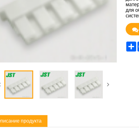
матер
для о
систе
S
писание продукта