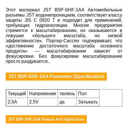
Этот материал JST B5P-SHF-1AA Автомобильные
разъемы JST водонепроницаем, соответствует классу
защиты JIS C 0920 7 и подходит для применений,
требующих гидроизоляции. Многие предприятия
стремятся к масштабированию, но оказываются в
ловушке «большого масштаба, но низкой
эффективности». Портер-Сиссен подчеркивает, что
«достижение достаточного масштаба основного
продукта» — масштабирование зависит от
фокусировки. Без фокусировки масштабирование
просто раздувается..
JST B5P-SHF-1AA Parameter (Specification)
Текущий
Напряжение
тюлень
Пол
2.5A
2.5V
да
Затыкать
JST B5P-SHF-1AA Feature And Application