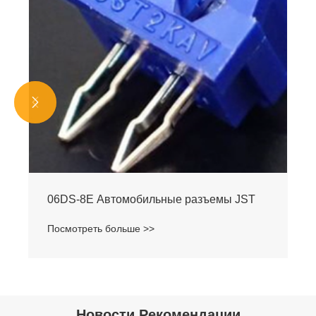


06DS-8E Автомобильные разъемы JST
Посмотреть больше >>
Новости Рекомендации