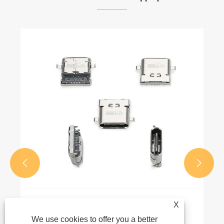


X
Метод подключения разъема и метод
обнаружения
We use cookies to offer you a better