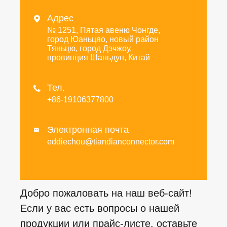
Адрес

№ 1251, Пятая авеню Чонгде,
город Юаньцяо, новый район
Тяньцю, город Дэчжоу,
провинция Шаньдун, Китай
Тел.

+86-19106377800
Электронная почта

eddiechou@tiandianconnector.com
Добро пожаловать на наш веб-сайт!
Если у вас есть вопросы о нашей
продукции или прайс-листе, оставьте