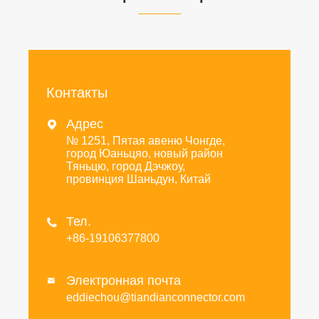
Контакты
Адрес

№ 1251, Пятая авеню Чонгде,
город Юаньцяо, новый район
Тяньцю, город Дэчжоу,
провинция Шаньдун, Китай
Тел.

+86-19106377800
Электронная почта

eddiechou@tiandianconnector.com