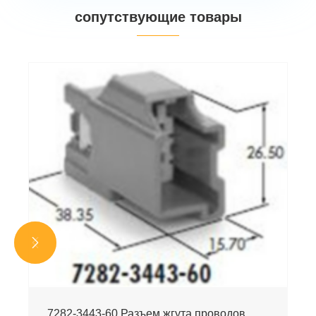
сопутствующие товары


7282-3443-60 Разъем жгута проводов