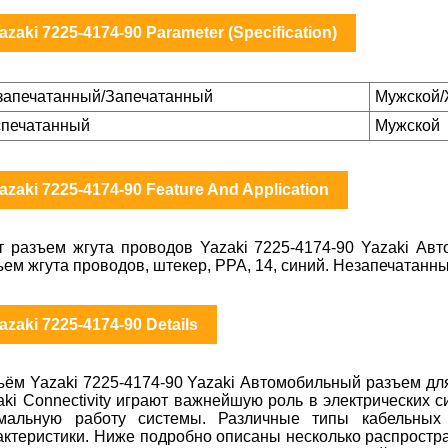
azaki 7225-4174-90 Parameter (Specification)
запечатанный/Запечатанный
Мужской/
спечатанный
Мужской
azaki 7225-4174-90 Feature And Application
т разъем жгута проводов Yazaki 7225-4174-90 Yazaki Ав
ъем жгута проводов, штекер, PPA, 14, синий. Незапечатанны
azaki 7225-4174-90 Details
ъём Yazaki 7225-4174-90 Yazaki Автомобильный разъем дл
aki Connectivity играют важнейшую роль в электрических 
мальную работу системы. Различные типы кабельных
актеристики. Ниже подробно описаны несколько распростра