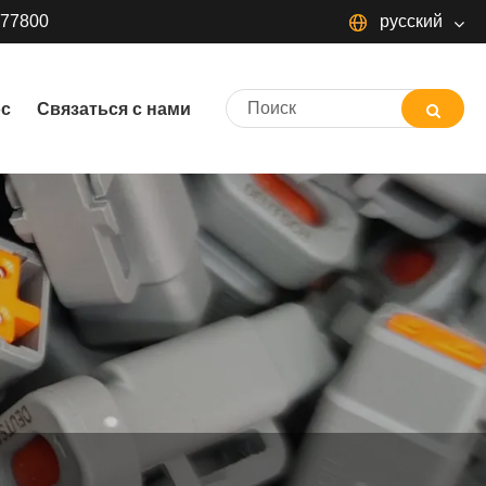
377800
русский
русский
ос
Связаться с нами