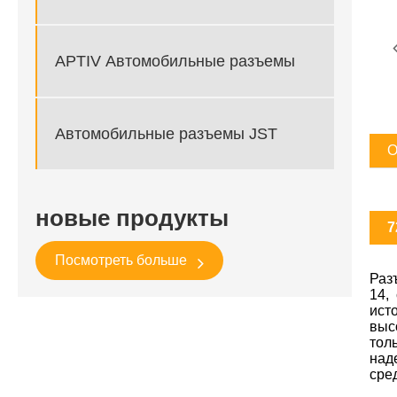
APTIV Автомобильные разъемы
Автомобильные разъемы JST
О
новые продукты
7
Посмотреть больше
Раз
14,
ист
выс
тол
над
сре