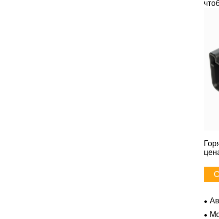
что
Гор
цен
С
Ав
Mo