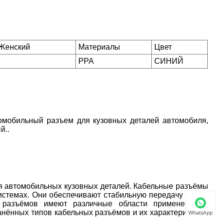
Женский
Материалы
Цвет
PPA
СИНИЙ
томобильный разъем для кузовных деталей автомобиля,
й..
я автомобильных кузовных деталей. Кабельные разъёмы
системах. Они обеспечивают стабильную передачу тока и
 разъёмов имеют различные области применения и
нённых типов кабельных разъёмов и их характеристики,
WhatsApp