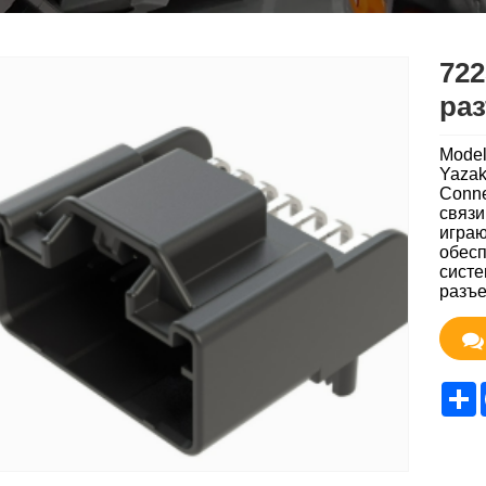
722
ра
Model
Yazak
Conne
связи
играю
обесп
систе
разъе
S