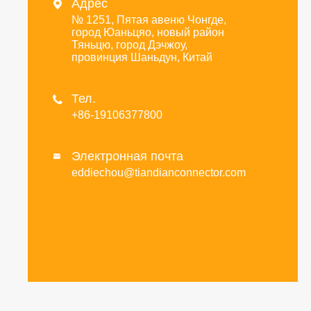
Адрес

№ 1251, Пятая авеню Чонгде,
город Юаньцяо, новый район
Тяньцю, город Дэчжоу,
провинция Шаньдун, Китай
Тел.

+86-19106377800
Электронная почта

eddiechou@tiandianconnector.com