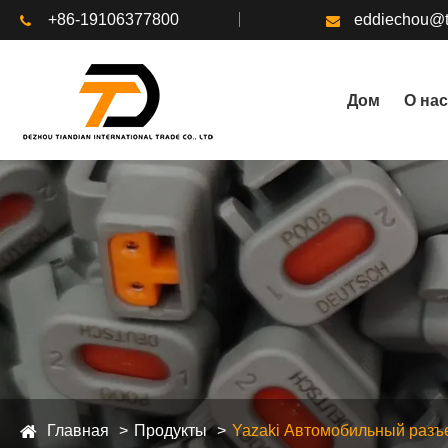
+86-19106377800
eddiechou@t
Дом
О нас
Главная
Продукты
Yazaki Автомобильный разъ