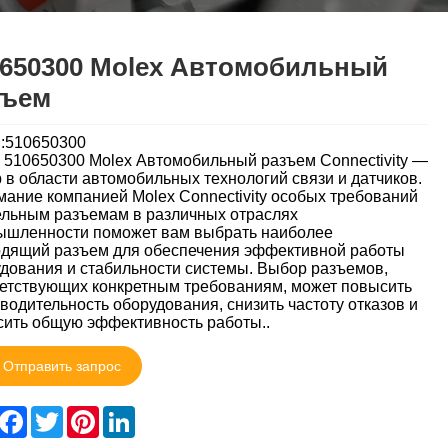
0650300 Molex Автомобильный
зъем
:510650300
 510650300 Molex Автомобильный разъем Connectivity —
 в области автомобильных технологий связи и датчиков.
ание компанией Molex Connectivity особых требований
ельным разъемам в различных отраслях
ышленности поможет вам выбрать наиболее
дящий разъем для обеспечения эффективной работы
дования и стабильности системы. Выбор разъемов,
етствующих конкретным требованиям, может повысить
водительность оборудования, снизить частоту отказов и
ить общую эффективность работы..
Отправить запрос
hare
Facebook
Twitter
Pinterest
LinkedIn