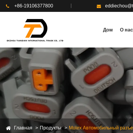
+86-19106377800
eddiechou@t
Дом
О нас
Главная
Продукты
Molex Автомобильный разъ