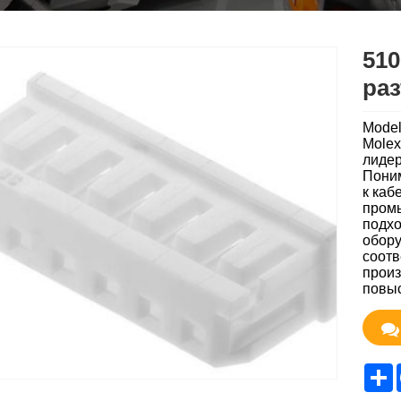
51
ра
Model
Molex
лидер
Поним
к каб
пром
подхо
обору
соотв
произ
повыс
S