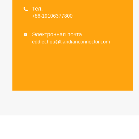
Тел.

+86-19106377800
Электронная почта

eddiechou@tiandianconnector.com