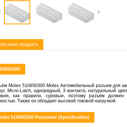
писание продукта
10650300
ъём Molex 510650300 Molex Автомобильный разъем для авт
пус Micro-Latch, однорядный, 3 контакта, натуральный цве
овия, как правило, суровые, поэтому разъём должен 
йкостью. Также он обладает высокой токовой нагрузкой.
olex 510650300 Parameter (Specification)