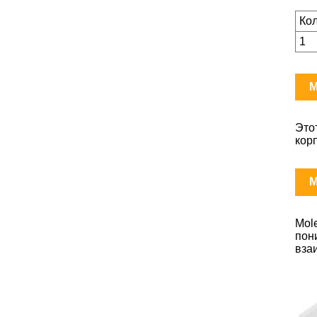
Ко
1
M
Это
кор
M
Mol
пон
вза