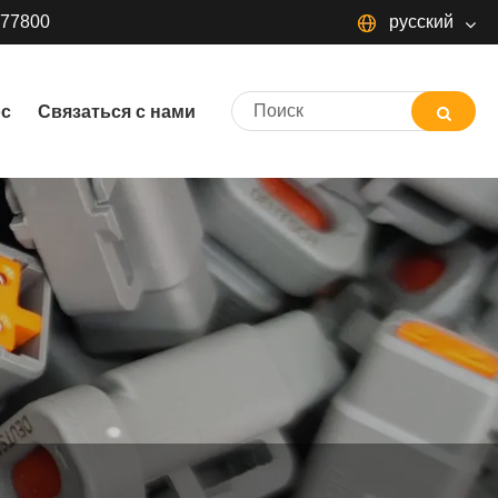
377800
русский
русский
ос
Связаться с нами