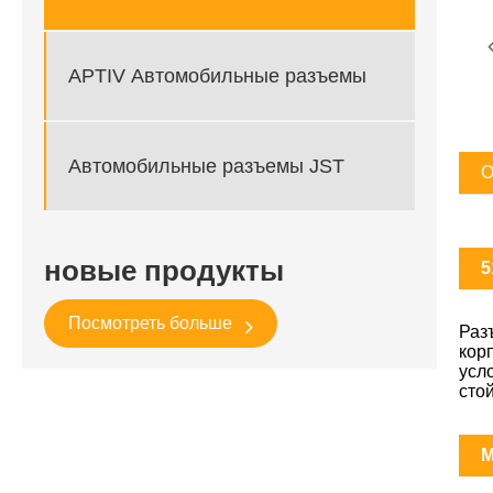
APTIV Автомобильные разъемы
Автомобильные разъемы JST
О
новые продукты
5
Посмотреть больше
Раз
кор
усл
сто
M