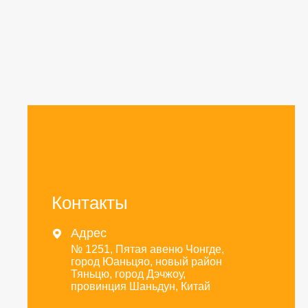
Контакты
Адрес

№ 1251, Пятая авеню Чонгде,
город Юаньцяо, новый район
Тяньцю, город Дэчжоу,
провинция Шаньдун, Китай