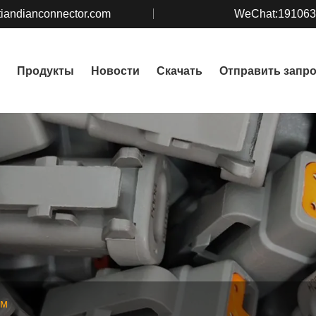
iandianconnector.com
WeChat:19106
Продукты
Новости
Скачать
Отправить запр
ем