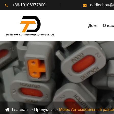
+86-19106377800
eddiechou@t
Дом
О нас
Главная
Продукты
Molex Автомобильный разъ