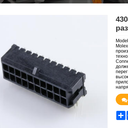
43
ра
Model
Molex
произ
техно
Conne
долже
перег
высо
прило
напря
S