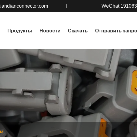
iandianconnector.com
WeChat:19106
Продукты
Новости
Скачать
Отправить запр
ем