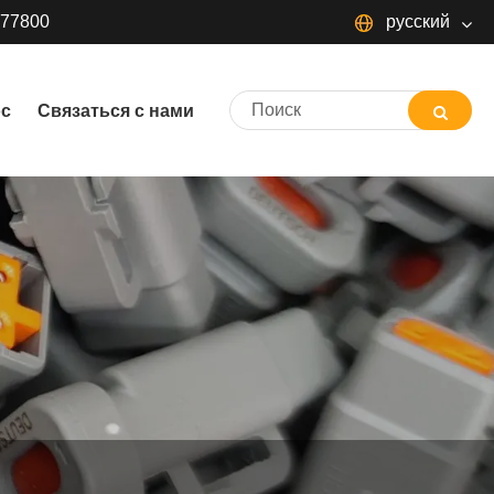
377800
русский
русский
ос
Связаться с нами