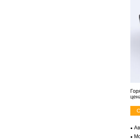
Гор
цен
С
Ав
Mo