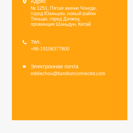
Адрес

№ 1251, Пятая авеню Чонгде,
город Юаньцяо, новый район
Тяньцю, город Дэчжоу,
провинция Шаньдун, Китай
Тел.

+86-19106377800
Электронная почта

eddiechou@tiandianconnector.com