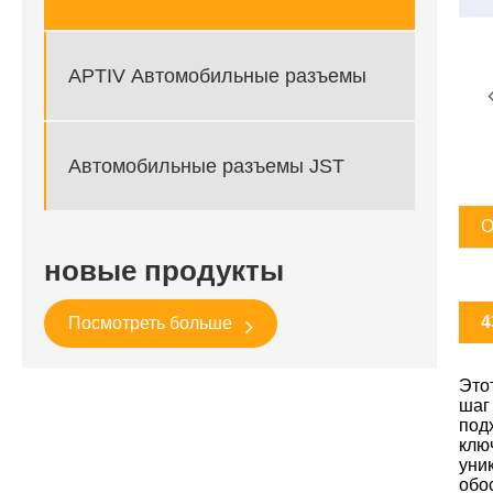
APTIV Автомобильные разъемы
Автомобильные разъемы JST
О
новые продукты
4
Посмотреть больше
Это
шаг
под
клю
уни
обо