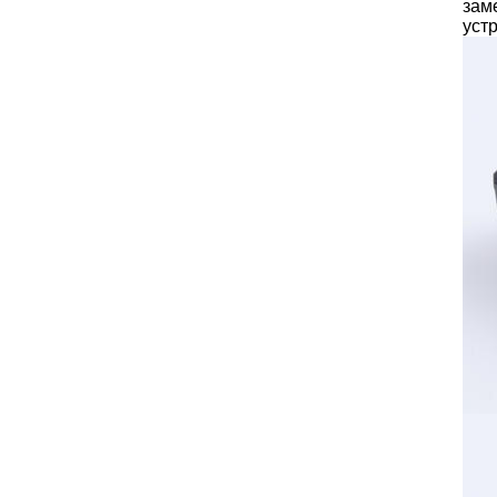
зам
уст