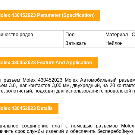
olex 430452023 Parameter (Specification)
личество рядов
Пол
Материал - 
Затыкать
Нейлон
olex 430452023 Feature And Application
т разъем Molex 430452023 Molex Автомобильный разъем
ъем 3.0, шаг контактов 3,00 мм, двухрядный, на 20 контак
те, золотистый, подходит для использования с проволокой 
olex 430452023 Details
вильное соединение плат с помощью разъемов Molex
личить срок службы изделий и обеспечить бесперебойную