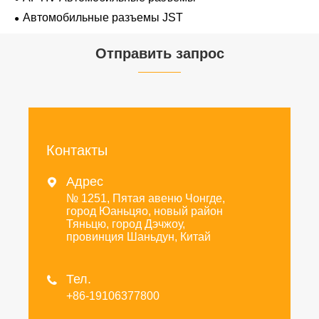
Автомобильные разъемы JST
Отправить запрос
Контакты
Адрес

№ 1251, Пятая авеню Чонгде,
город Юаньцяо, новый район
Тяньцю, город Дэчжоу,
провинция Шаньдун, Китай
Тел.

+86-19106377800