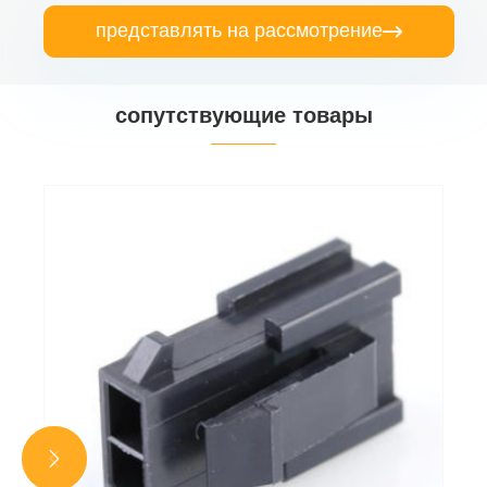
представлять на рассмотрение

сопутствующие товары

