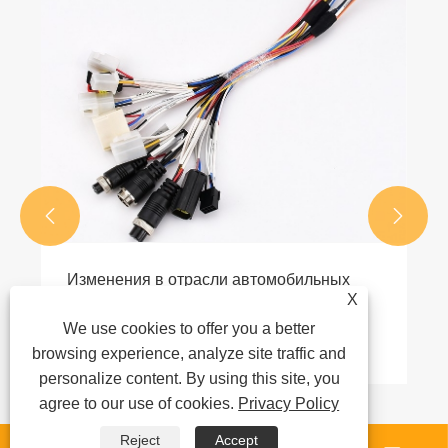
Волна слияний и поглощен
индустрии разъемов: страт
различия и будущее развит


Посмотреть больше >>
и американского производс
 автомобильных
X
труктуризация
куренции за
We use cookies to offer you a better
инирование
browsing experience, analyze site traffic and
personalize content. By using this site, you
agree to our use of cookies.
Privacy Policy
Reject
Accept