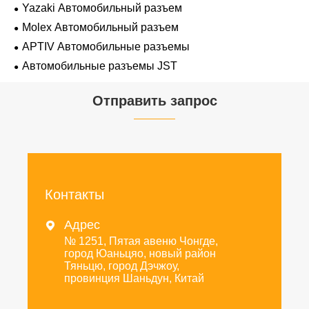
Yazaki Автомобильный разъем
Molex Автомобильный разъем
APTIV Автомобильные разъемы
Автомобильные разъемы JST
Отправить запрос
Контакты
Адрес

№ 1251, Пятая авеню Чонгде,
город Юаньцяо, новый район
Тяньцю, город Дэчжоу,
провинция Шаньдун, Китай