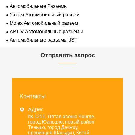
Автомобильные Разъемы
Yazaki Автомобильный разъем
Molex Автомобильный разъем
APTIV Автомобильные разъемы
Автомобильные разъемы JST
Отправить запрос
Контакты
Адрес

№ 1251, Пятая авеню Чонгде,
город Юаньцяо, новый район
Тяньцю, город Дэчжоу,
провинция Шаньдун, Китай