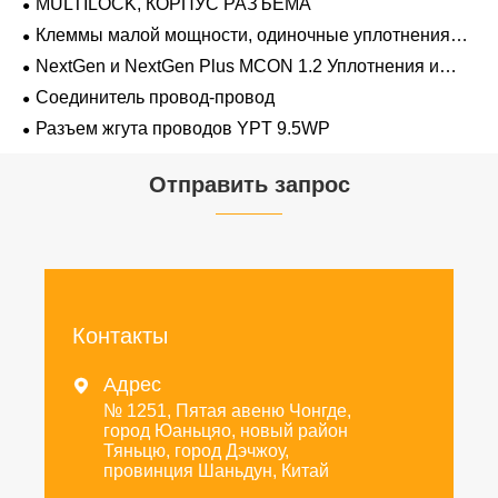
MULTILOCK, КОРПУС РАЗЪЕМА
Клеммы малой мощности, одиночные уплотнения
проводов 1,2 мм-2,8 мм
NextGen и NextGen Plus MCON 1.2 Уплотнения и
заглушки для полостей с одинарной проволокой с
Соединитель провод-провод
замком-копьем
Разъем жгута проводов YPT 9.5WP
Отправить запрос
Контакты
Адрес

№ 1251, Пятая авеню Чонгде,
город Юаньцяо, новый район
Тяньцю, город Дэчжоу,
провинция Шаньдун, Китай