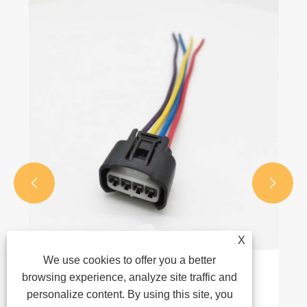


X
We use cookies to offer you a better
Разница рабочих напряжений
browsing experience, analyze site traffic and
автомобильных разъемов
personalize content. By using this site, you