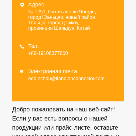
Адрес

№ 1251, Пятая авеню Чонгде,
город Юаньцяо, новый район
Тяньцю, город Дэчжоу,
провинция Шаньдун, Китай
Тел.

+86-19106377800
Электронная почта

eddiechou@tiandianconnector.com
Добро пожаловать на наш веб-сайт!
Если у вас есть вопросы о нашей
продукции или прайс-листе, оставьте