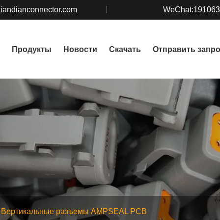
iandianconnector.com
WeChat:19106
Продукты
Новости
Скачать
Отправить запр
Вертикальные разъемы AMPSEAL PCB