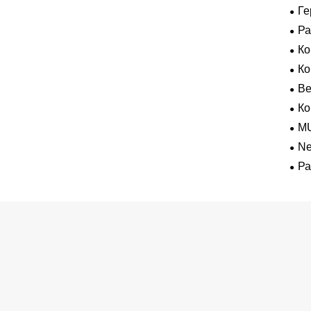
ВК
Ге
экс
Р
К
К
В
Ко
M
Ne
для
Ра