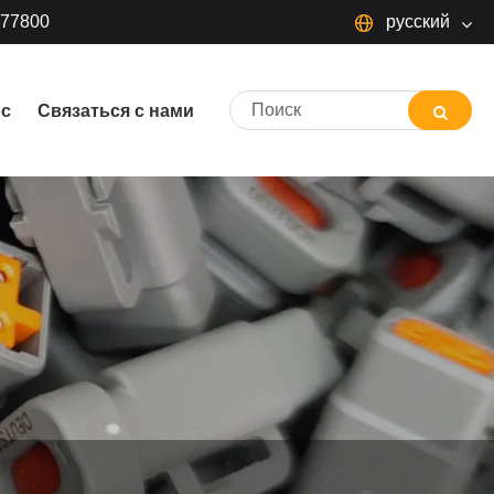
377800
русский
русский
ос
Связаться с нами