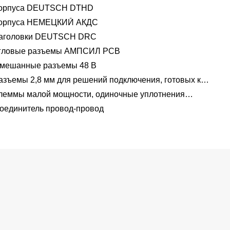
орпуса DEUTSCH DTHD
орпуса НЕМЕЦКИЙ АКДС
аголовки DEUTSCH DRC
гловые разъемы АМПСИЛ PCB
мешанные разъемы 48 В
азъемы 2,8 мм для решений подключения, готовых к
пряжению 48 В
леммы малой мощности, одиночные уплотнения
водов 1,2 мм-2,8 мм
оединитель провод-провод