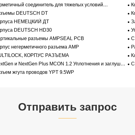
ЛАДЫШ
рметичный соединитель для тяжелых условий
К
плуатации Фиксирующие направляющие серии
азъемы DEUTSCH DT
К
орпуса НЕМЕЦКИЙ ДТ
З
орпуса DEUTSCH HD30
У
ертикальные разъемы AMPSEAL PCB
С
рпус негерметичного разъема AMP
Р
на
ULTILOCK, КОРПУС РАЗЪЕМА
К
про
xtGen и NextGen Plus MCON 1.2 Уплотнения и заглушки
С
 полостей с одинарной проволокой с замком-копьем
зъем жгута проводов YPT 9.5WP
Отправить запрос