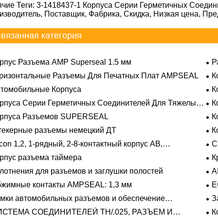
ячие Теги: 3-1418437-1 Корпуса Серии Герметичных Соедин
изводитель, Поставщик, Фабрика, Скидка, Низкая цена, Пр
вязанная категория
рпус Разъема AMP Superseal 1.5 мм
Р
ризонтальные Разъемы Для Печатных Плат AMPSEAL
К
томобильные Корпуса
К
рпуса Серии Герметичных Соединителей Для Тяжелых
К
овий Эксплуатации
орпуса Разъемов SUPERSEAL
К
екерные разъемы немецкий ДТ
К
con 1,2, 1-рядный, 2-8-контактный корпус AB,
С
метичный
рпус разъема таймера
К
лотнения для разъемов и заглушки полостей
A
жимные контакты AMPSEAL: 1,3 мм
E
мки автомобильных разъемов и обеспечение
З
ожения
ИСТЕМА СОЕДИНИТЕЛЕЙ TH/.025, РАЗЪЕМ И
К