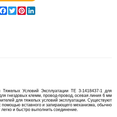
hare
Facebook
Twitter
Pinterest
LinkedIn
я Тяжелых Условий Эксплуатации TE 3-1418437-1 для
для гнездовых клемм, провод-провод, осевая линия 6 мм
инителей для тяжелых условий эксплуатации. Существуют
с помощью вставного и запирающего механизма, обычно
 легко и быстро выполнить соединение.