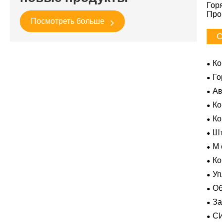
Гор
Про
Посмотреть больше
С
Ко
Го
Ав
Ко
Усл
К
Шт
M 
гер
Ко
Уп
Об
За
пол
С