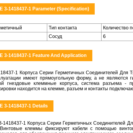
E 3-1418437-1 Parameter (Specification)
рметичный
Тип контакта
Количество 
Сосуд
6
E 3-1418437-1 Feature And Application
418437-1 Корпуса Серии Герметичных Соединителей Для 
плуатации имеют прямоугольную форму, а не являются 
ой гнездовые клеммные корпуса, система разъема - пр
кировки находится на клемме, разъем и контакты подключаю
E 3-1418437-1 Details
3-1418437-1 Корпуса Серии Герметичных Соединителей Д
Винтовые клеммы фиксируют кабели с помощью винтов