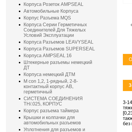
Корпуса Розеток AMPSEAL
Автомобильные Корпуса
Корпус Разъема MQS
Корпуса Серии Герметичных
Соединителей Для Тяжелых
Условий Эксплуатации
Корпуса Разъемов LEAVYSEAL
Корпуса Разъемов SUPERSEAL
Корпуса AMPSEAL 16
О
Штекерные разъемы немецкий
ДТ
Корпуса немецкий ДТМ
M con 1,2, 1-рядный, 2-8-
3
контактный корпус AB,
герметичный
СИСТЕМА СОЕДИНЕНИЯ
3-1
TH/.025, КОРПУС
тяж
Корпус разъема таймера
[0,
Крышки и колпачки для
так
автомобильных разъемов
без
Уплотнения для разъемов и