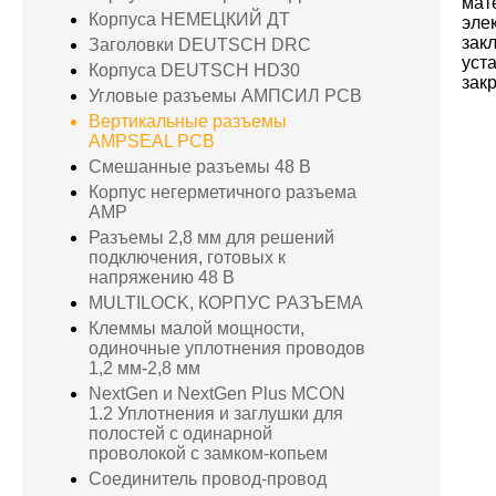
мат
Корпуса НЕМЕЦКИЙ ДТ
эле
зак
Заголовки DEUTSCH DRC
уст
Корпуса DEUTSCH HD30
зак
Угловые разъемы АМПСИЛ PCB
Вертикальные разъемы
AMPSEAL PCB
Смешанные разъемы 48 В
Корпус негерметичного разъема
AMP
Разъемы 2,8 мм для решений
подключения, готовых к
напряжению 48 В
MULTILOCK, КОРПУС РАЗЪЕМА
Клеммы малой мощности,
одиночные уплотнения проводов
1,2 мм-2,8 мм
NextGen и NextGen Plus MCON
1.2 Уплотнения и заглушки для
полостей с одинарной
проволокой с замком-копьем
Соединитель провод-провод