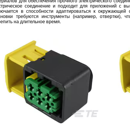
ериалов для обеспечения прочного электрического соедин
ктрическое соединение и подходит для приложений с вы
лючается в способности адаптироваться к окружающей 
ановки требуются инструменты (например, отвертки), ч
репить на длительное время.