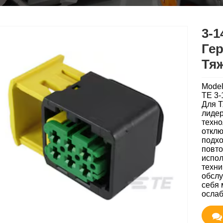
3-1
Ге
Тя
Model
TE 3-
Для Т
лидер
техно
отклю
подхо
повто
испол
техни
обслу
себя 
ослаб