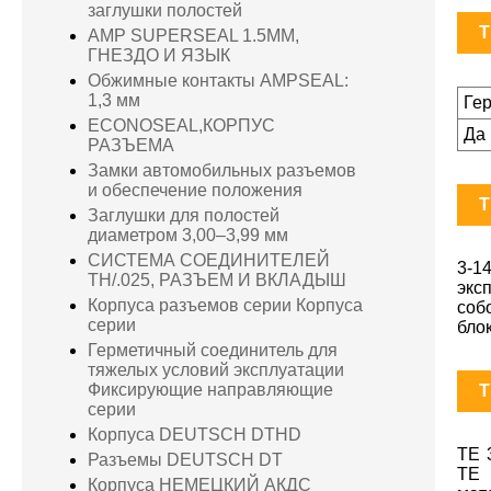
заглушки полостей
T
AMP SUPERSEAL 1.5MM,
ГНЕЗДО И ЯЗЫК
Обжимные контакты AMPSEAL:
1,3 мм
Ге
ECONOSEAL,КОРПУС
Да
РАЗЪЕМА
Замки автомобильных разъемов
и обеспечение положения
T
Заглушки для полостей
диаметром 3,00–3,99 мм
СИСТЕМА СОЕДИНИТЕЛЕЙ
3-1
TH/.025, РАЗЪЕМ И ВКЛАДЫШ
экс
Корпуса разъемов серии Корпуса
соб
серии
бло
Герметичный соединитель для
тяжелых условий эксплуатации
Фиксирующие направляющие
T
серии
Корпуса DEUTSCH DTHD
TE 
Разъемы DEUTSCH DT
TE 
Корпуса НЕМЕЦКИЙ АКДС