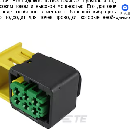
ения. Его надежность обеспечивает прочное и надежное
соким током и высокой мощностью. Его долговечность
среде, особенно в местах с большой вибрацией. Для
E-Mail
то подходит для точек проводки, которые необходимо