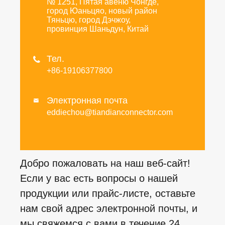
№ 1251, Пятая авеню Чонгде,
город Юаньцяо, новый район
Тяньцю, город Дэчжоу,
провинция Шаньдун, Китай
Тел.

+86-19106377800
Электронная почта

eddiechou@tiandianconnector.com
Добро пожаловать на наш веб-сайт!
Если у вас есть вопросы о нашей
продукции или прайс-листе, оставьте
нам свой адрес электронной почты, и
мы свяжемся с вами в течение 24