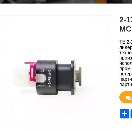
2-1
MC
TE 2-
лидер
техно
произ
испол
промы
нетер
партн
партн
S