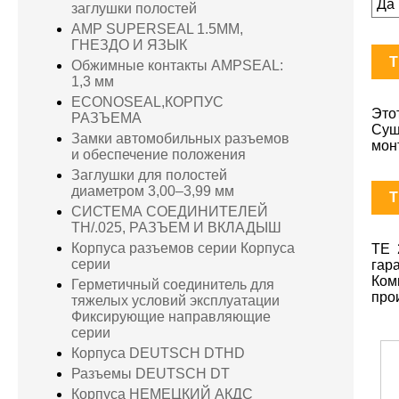
Да
заглушки полостей
AMP SUPERSEAL 1.5MM,
ГНЕЗДО И ЯЗЫК
T
Обжимные контакты AMPSEAL:
1,3 мм
ECONOSEAL,КОРПУС
Это
РАЗЪЕМА
Сущ
Замки автомобильных разъемов
мон
и обеспечение положения
Заглушки для полостей
диаметром 3,00–3,99 мм
T
СИСТЕМА СОЕДИНИТЕЛЕЙ
TH/.025, РАЗЪЕМ И ВКЛАДЫШ
Корпуса разъемов серии Корпуса
TE 
серии
гар
Ком
Герметичный соединитель для
про
тяжелых условий эксплуатации
Фиксирующие направляющие
серии
Корпуса DEUTSCH DTHD
Разъемы DEUTSCH DT
Корпуса НЕМЕЦКИЙ АКДС