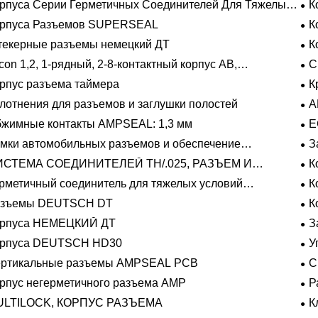
рпуса Серии Герметичных Соединителей Для Тяжелых
К
овий Эксплуатации
орпуса Разъемов SUPERSEAL
К
екерные разъемы немецкий ДТ
К
con 1,2, 1-рядный, 2-8-контактный корпус AB,
С
метичный
рпус разъема таймера
К
лотнения для разъемов и заглушки полостей
A
жимные контакты AMPSEAL: 1,3 мм
E
мки автомобильных разъемов и обеспечение
З
ожения
ИСТЕМА СОЕДИНИТЕЛЕЙ TH/.025, РАЗЪЕМ И
К
ЛАДЫШ
рметичный соединитель для тяжелых условий
К
плуатации Фиксирующие направляющие серии
азъемы DEUTSCH DT
К
орпуса НЕМЕЦКИЙ ДТ
З
орпуса DEUTSCH HD30
У
ертикальные разъемы AMPSEAL PCB
С
рпус негерметичного разъема AMP
Р
на
ULTILOCK, КОРПУС РАЗЪЕМА
К
про