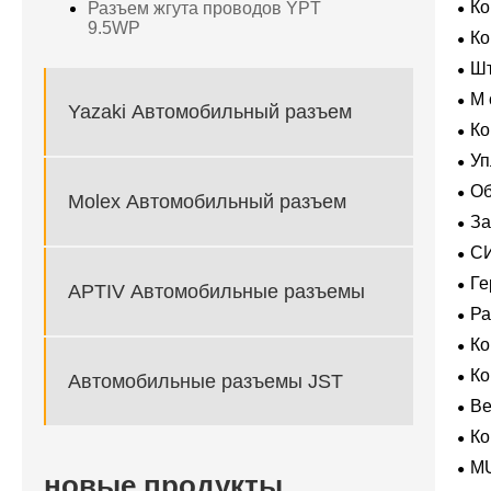
Ко
Разъем жгута проводов YPT
Усл
9.5WP
К
Шт
M 
Yazaki Автомобильный разъем
гер
Ко
Уп
Об
Molex Автомобильный разъем
За
пол
С
ВК
Ге
APTIV Автомобильные разъемы
экс
Р
К
К
Автомобильные разъемы JST
В
Ко
M
новые продукты