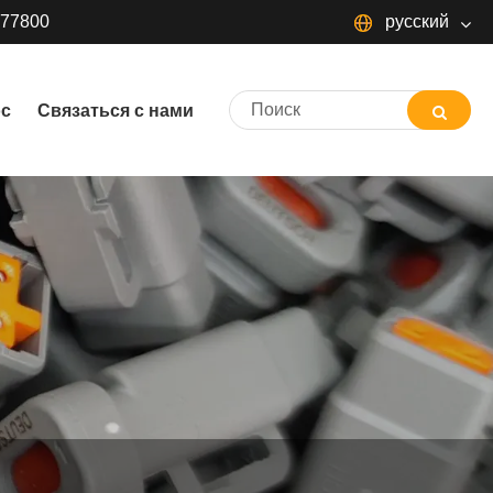
377800
русский
русский
ос
Связаться с нами