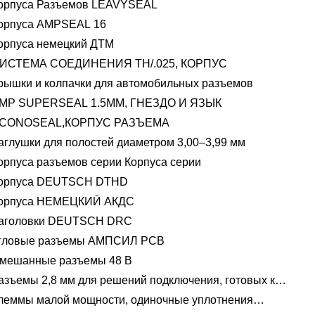
орпуса Разъемов LEAVYSEAL
орпуса AMPSEAL 16
орпуса немецкий ДТМ
ИСТЕМА СОЕДИНЕНИЯ TH/.025, КОРПУС
рышки и колпачки для автомобильных разъемов
MP SUPERSEAL 1.5MM, ГНЕЗДО И ЯЗЫК
CONOSEAL,КОРПУС РАЗЪЕМА
аглушки для полостей диаметром 3,00–3,99 мм
орпуса разъемов серии Корпуса серии
орпуса DEUTSCH DTHD
орпуса НЕМЕЦКИЙ АКДС
аголовки DEUTSCH DRC
гловые разъемы АМПСИЛ PCB
мешанные разъемы 48 В
азъемы 2,8 мм для решений подключения, готовых к
пряжению 48 В
леммы малой мощности, одиночные уплотнения
водов 1,2 мм-2,8 мм