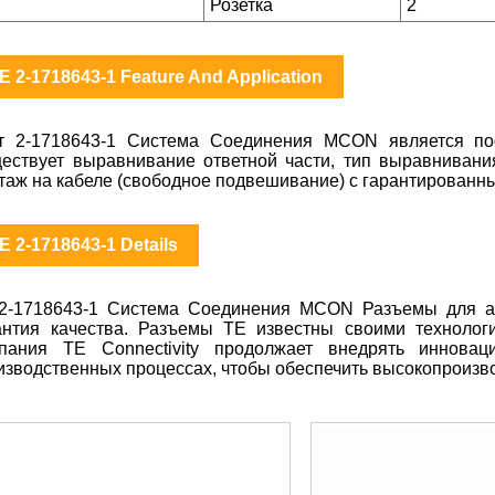
Розетка
2
E 2-1718643-1 Feature And Application
т 2-1718643-1 Система Соединения MCON является пос
ествует выравнивание ответной части, тип выравнивани
таж на кабеле (свободное подвешивание) с гарантирован
E 2-1718643-1 Details
2-1718643-1 Система Соединения MCON Разъемы для ав
антия качества. Разъемы TE известны своими технолог
пания TE Connectivity продолжает внедрять иннова
изводственных процессах, чтобы обеспечить высокопроизв