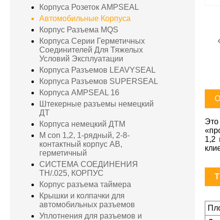
Корпуса Розеток AMPSEAL
Автомобильные Корпуса
Корпус Разъема MQS
Корпуса Серии Герметичных
Соединителей Для Тяжелых
Условий Эксплуатации
Корпуса Разъемов LEAVYSEAL
Корпуса Разъемов SUPERSEAL
Корпуса AMPSEAL 16
О
Штекерные разъемы немецкий
ДТ
Это
Корпуса немецкий ДТМ
«пр
M con 1,2, 1-рядный, 2-8-
1,2
контактный корпус AB,
кли
герметичный
СИСТЕМА СОЕДИНЕНИЯ
TH/.025, КОРПУС
T
Корпус разъема таймера
Крышки и колпачки для
автомобильных разъемов
Пл
Уплотнения для разъемов и