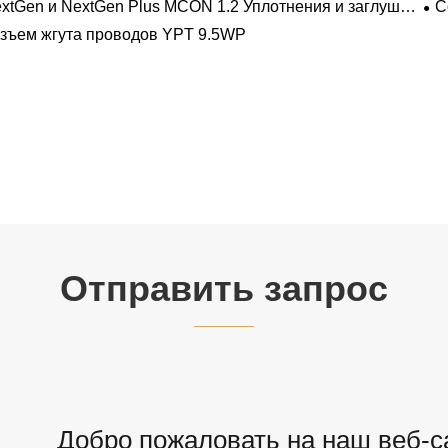
xtGen и NextGen Plus MCON 1.2 Уплотнения и заглушки
С
 полостей с одинарной проволокой с замком-копьем
зъем жгута проводов YPT 9.5WP
Отправить запрос
Добро пожаловать на наш веб-са