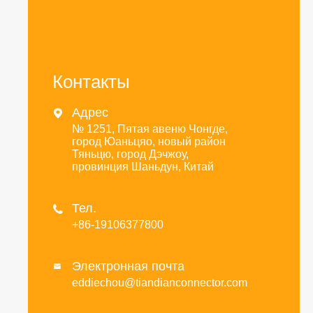
Контакты
Адрес

№ 1251, Пятая авеню Чонгде,
город Юаньцяо, новый район
Тяньцю, город Дэчжоу,
провинция Шаньдун, Китай
Тел.

+86-19106377800
Электронная почта

eddiechou@tiandianconnector.com