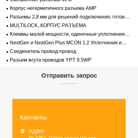
Корпус негерметичного разъема AMP
Разъемы 2,8 мм для решений подключения, готовых
к напряжению 48 В
MULTILOCK, КОРПУС РАЗЪЕМА
Клеммы малой мощности, одиночные уплотнения
проводов 1,2 мм-2,8 мм
NextGen и NextGen Plus MCON 1.2 Уплотнения и
заглушки для полостей с одинарной проволокой с
Соединитель провод-провод
замком-копьем
Разъем жгута проводов YPT 9.5WP
Отправить запрос
Контакты
Адрес
