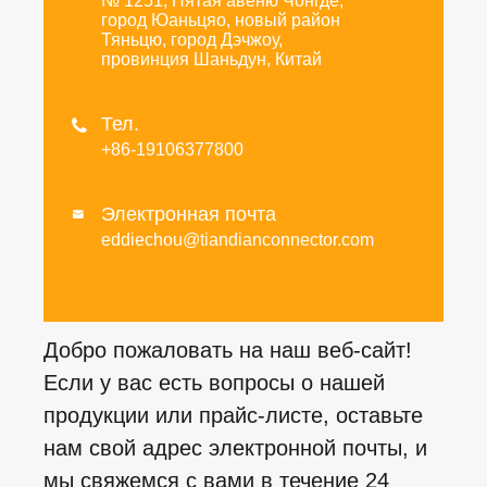
№ 1251, Пятая авеню Чонгде,
город Юаньцяо, новый район
Тяньцю, город Дэчжоу,
провинция Шаньдун, Китай
Тел.

+86-19106377800
Электронная почта

eddiechou@tiandianconnector.com
Добро пожаловать на наш веб-сайт!
Если у вас есть вопросы о нашей
продукции или прайс-листе, оставьте
нам свой адрес электронной почты, и
мы свяжемся с вами в течение 24