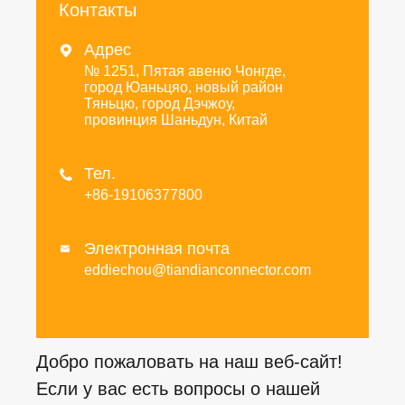
Контакты
Адрес

№ 1251, Пятая авеню Чонгде,
город Юаньцяо, новый район
Тяньцю, город Дэчжоу,
провинция Шаньдун, Китай
Тел.

+86-19106377800
Электронная почта

eddiechou@tiandianconnector.com
Добро пожаловать на наш веб-сайт!
Если у вас есть вопросы о нашей