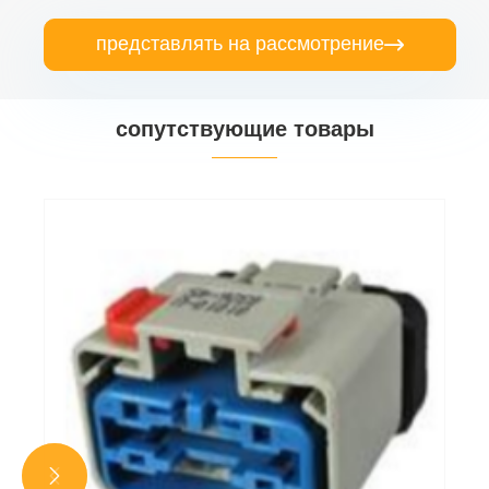
представлять на рассмотрение

сопутствующие товары

