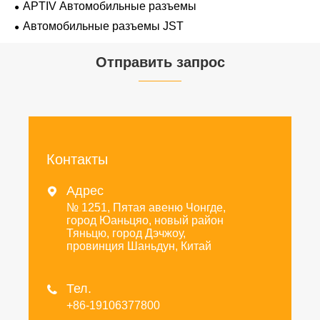
APTIV Автомобильные разъемы
Автомобильные разъемы JST
Отправить запрос
Контакты
Адрес

№ 1251, Пятая авеню Чонгде,
город Юаньцяо, новый район
Тяньцю, город Дэчжоу,
провинция Шаньдун, Китай
Тел.

+86-19106377800