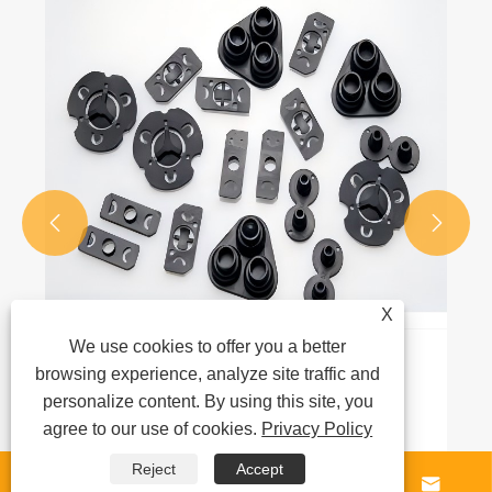


X
We use cookies to offer you a better
Инновации в функциях и материалах
browsing experience, analyze site traffic and
резиновых деталей автомобильных
personalize content. By using this site, you
жгутов проводов: важность и тенденция
agree to our use of cookies.
Privacy Policy
Посмотреть больше >>
развития водонепроницаемого
уплотнения
Reject
Accept



