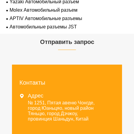
Yazaki Автомобильный разъем
Molex Автомобильный разъем
APTIV Автомобильные разъемы
Автомобильные разъемы JST
Отправить запрос
Контакты
Адрес

№ 1251, Пятая авеню Чонгде,
город Юаньцяо, новый район
Тяньцю, город Дэчжоу,
провинция Шаньдун, Китай