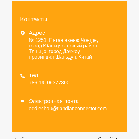
Контакты
Адрес

№ 1251, Пятая авеню Чонгде,
город Юаньцяо, новый район
Тяньцю, город Дэчжоу,
провинция Шаньдун, Китай
Тел.

+86-19106377800
Электронная почта

eddiechou@tiandianconnector.com