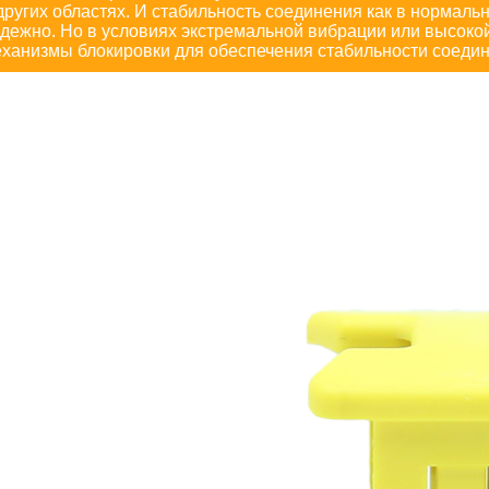
других областях. И стабильность соединения как в нормаль
дежно. Но в условиях экстремальной вибрации или высоко
ханизмы блокировки для обеспечения стабильности соедин