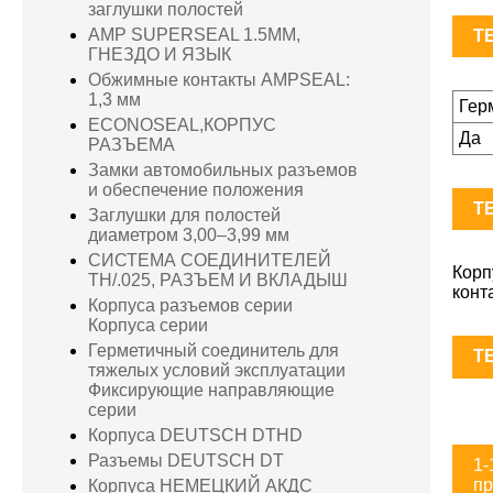
заглушки полостей
AMP SUPERSEAL 1.5MM,
TE
ГНЕЗДО И ЯЗЫК
Обжимные контакты AMPSEAL:
1,3 мм
Гер
ECONOSEAL,КОРПУС
Да
РАЗЪЕМА
Замки автомобильных разъемов
и обеспечение положения
TE
Заглушки для полостей
диаметром 3,00–3,99 мм
СИСТЕМА СОЕДИНИТЕЛЕЙ
Корп
TH/.025, РАЗЪЕМ И ВКЛАДЫШ
конт
Корпуса разъемов серии
Корпуса серии
Герметичный соединитель для
TE
тяжелых условий эксплуатации
Фиксирующие направляющие
серии
Корпуса DEUTSCH DTHD
Разъемы DEUTSCH DT
1-
пр
Корпуса НЕМЕЦКИЙ АКДС