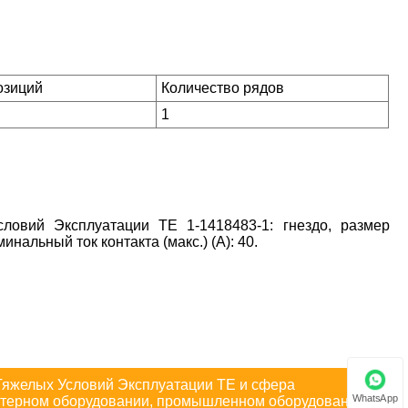
озиций
Количество рядов
1
овий Эксплуатации TE 1-1418483-1: гнездо, размер
инальный ток контакта (макс.) (А): 40.
Тяжелых Условий Эксплуатации TE и сфера
WhatsApp
ьютерном оборудовании, промышленном оборудовании