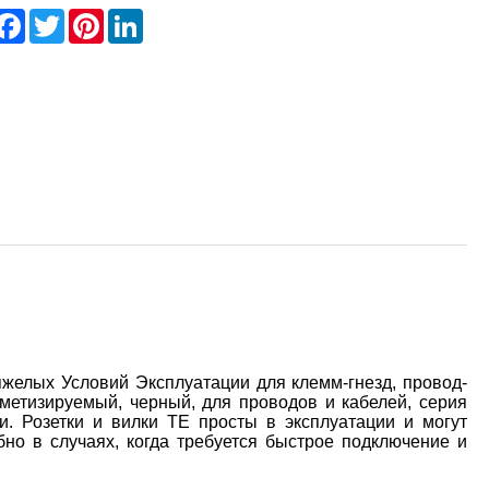
hare
Facebook
Twitter
Pinterest
LinkedIn
желых Условий Эксплуатации для клемм-гнезд, провод-
рметизируемый, черный, для проводов и кабелей, серия
и. Розетки и вилки TE просты в эксплуатации и могут
бно в случаях, когда требуется быстрое подключение и