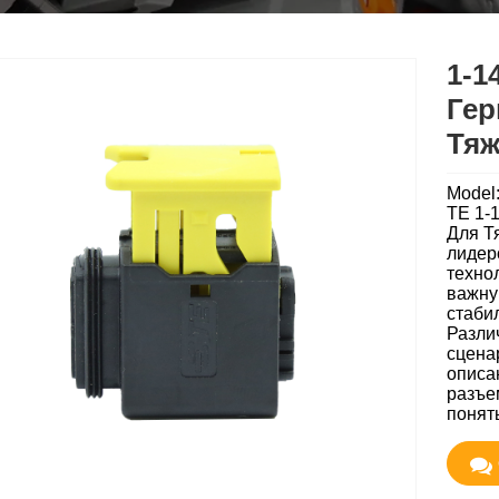
1-1
Гер
Тяж
Model
TE 1-
Для Т
лидер
техно
важну
стаби
Разли
сцена
описа
разъе
понят