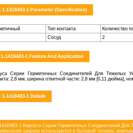
 1-1418483-1 Parameter (Specification)
метичный
Тип контакта
Количество п
Сосуд
2
1-1418483-1 Feature And Application
уса Серии Герметичных Соединителей Для Тяжелых Усл
акта: 2,8 мм, ширина ответной части: 2,8 мм [0,11 дюйма], ном
 1-1418483-1 Details
1418483-1 Корпуса Серии Герметичных Соединителей Для 
именения широко используются в бытовой технике, комп