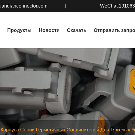
iandianconnector.com
WeChat:19106
Продукты
Новости
Скачать
Отправить запр
Корпуса Серии Герметичных Соединителей Для Тяжелых У