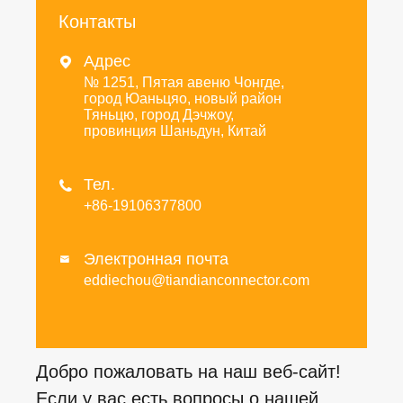
Контакты
Адрес

№ 1251, Пятая авеню Чонгде,
город Юаньцяо, новый район
Тяньцю, город Дэчжоу,
провинция Шаньдун, Китай
Тел.

+86-19106377800
Электронная почта

eddiechou@tiandianconnector.com
Добро пожаловать на наш веб-сайт!
Если у вас есть вопросы о нашей