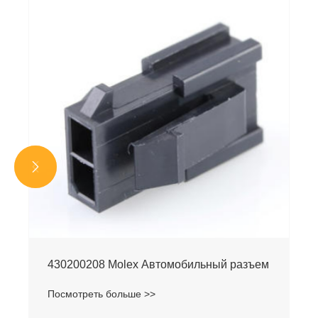


м
430200210 Molex Автомобильный разъем
Посмотреть больше >>