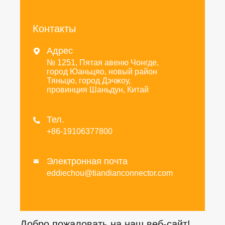
Контакты
Адрес

№ 1251, Пятая авеню Чонгде,
город Юаньцяо, новый район
Тяньцю, город Дэчжоу,
провинция Шаньдун, Китай
Тел.

+86-19106377800
Электронная почта

eddiechou@tiandianconnector.com
Добро пожаловать на наш веб-сайт!