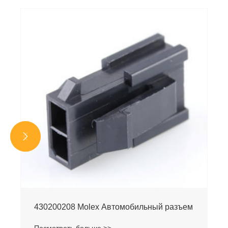


430200208 Molex Автомобильный разъем
Посмотреть больше >>