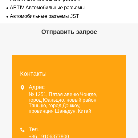
APTIV Автомобильные разъемы
Автомобильные разъемы JST
Отправить запрос
Контакты
Адрес

№ 1251, Пятая авеню Чонгде,
город Юаньцяо, новый район
Тяньцю, город Дэчжоу,
провинция Шаньдун, Китай
Тел.

+86-19106377800